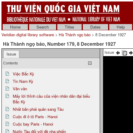
Home
Search
Titles
Dates
Help
Veridian digital library software
>
Hà Thành ngọ báo
> 8 December 1927
Hà Thành ngọ báo, Number 179, 8 December 1927
Issue
Issue
Contents
Việc Bắc Kỳ
Tin Nam Kỳ
Văn vần
Mấy lời thỉnh cầu của viện nhân dân đại biểu
Bắc Kỳ
Nhất bản phái quân sang Tầu
Cuộc đi ô tô Paris - Hanoi
Cuộc bay Paris - Hanoi
Nước Tàu đối với đề nha phiến