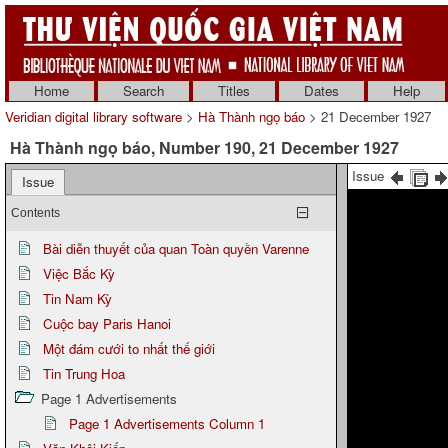
Home
Search
Titles
Dates
Help
Veridian digital library software
>
Hà Thành ngọ báo
> 21 December 1927
Hà Thành ngọ báo, Number 190, 21 December 1927
Issue
Issue
Contents
Bài diễn thuyết của quan Toàn quyền Varenne
Việc Bắc Kỳ
Tin Nam Kỳ
Cuộc bay Paris Hanoi
Một đám cưới to nhất thế giới
Tin Trung Hoa
Page 1 Advertisements
Page 1 Advertisements Column 1