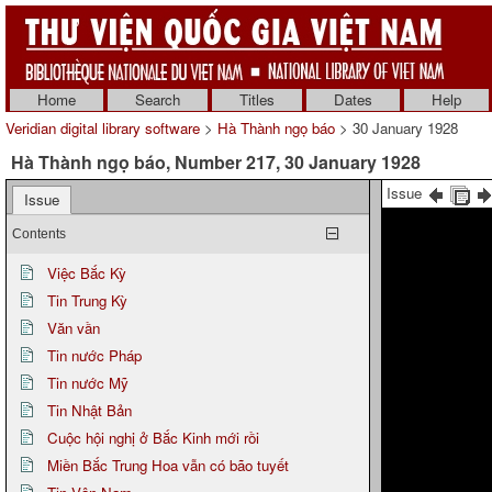
Home
Search
Titles
Dates
Help
Veridian digital library software
>
Hà Thành ngọ báo
> 30 January 1928
Hà Thành ngọ báo, Number 217, 30 January 1928
Issue
Issue
Contents
Việc Bắc Kỳ
Tin Trung Kỳ
Văn vần
Tin nước Pháp
Tin nước Mỹ
Tin Nhật Bản
Cuộc hội nghị ở Bắc Kinh mới rồi
Miền Bắc Trung Hoa vẫn có bão tuyết