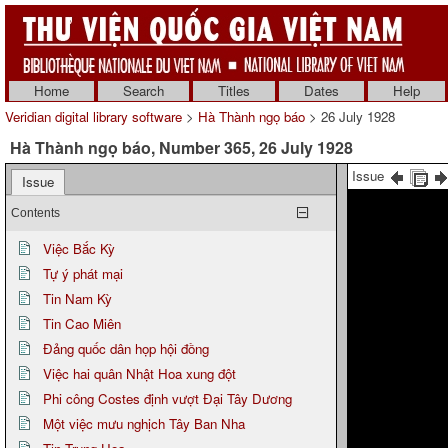
Home
Search
Titles
Dates
Help
Veridian digital library software
>
Hà Thành ngọ báo
> 26 July 1928
Hà Thành ngọ báo, Number 365, 26 July 1928
Issue
Issue
Contents
Việc Bắc Kỳ
Tự ý phát mại
Tin Nam Kỳ
Tin Cao Miên
Đảng quốc dân họp hội đồng
Việc hai quân Nhật Hoa xung đột
Phi công Costes định vượt Đại Tây Dương
Một việc mưu nghịch Tây Ban Nha