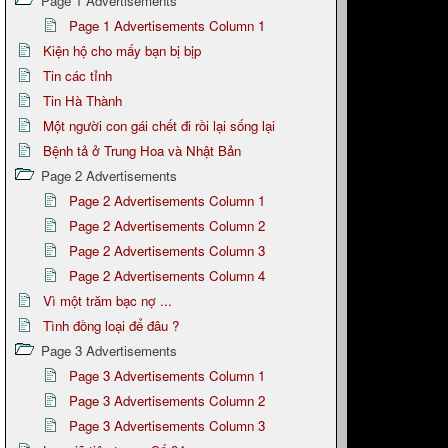
Page 1 Advertisements
Page 1 Advertisements Column 1
Kiện hộ cho mấy bạn bị bịp
Tin các tỉnh
Tin Hà Thành
Một người con gái chết đi rồi lại sống lại
Bệnh tả ở Trung Hoa và Nhật Bản
Page 2 Advertisements
Page 2 Advertisements Column 1
Page 2 Advertisements Column 2
Page 2 Advertisements Column 3
Page 2 Advertisements Column 4
Vì một trăm bạc nợ ...
Tình đồng loại để đâu ?
Page 3 Advertisements
Page 3 Advertisements Column 1
Page 3 Advertisements Column 2
Page 3 Advertisements Column 3