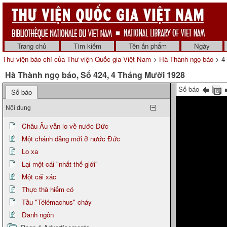
Trang chủ
Tìm kiếm
Tên ấn phẩm
Ngày
Thư viện báo chí của Thư viện Quốc gia Việt Nam
>
Hà Thành ngọ báo
> 4
Hà Thành ngọ báo, Số 424, 4 Tháng Mười 1928
Số báo
Số báo
Nội dung
Châu Âu vẫn lo về nước Đức
Một chánh đảng mới ở nước Đức
Lo xa
Lại một cái "nhất thế giới"
Một cái xác
Thực thà hiếm có
Tầu "Télémachus" cháy
Danh ngôn