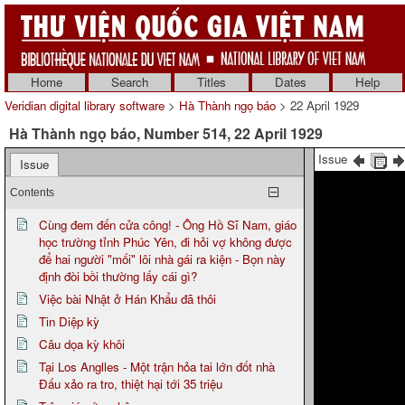
Home
Search
Titles
Dates
Help
Veridian digital library software
>
Hà Thành ngọ báo
> 22 April 1929
Hà Thành ngọ báo, Number 514, 22 April 1929
Issue
Issue
Contents
Cùng đem đến cửa công! - Ông Hồ Sĩ Nam, giáo
học trường tỉnh Phúc Yên, đi hỏi vợ không được
để hai người "mối" lôi nhà gái ra kiện - Bọn này
định đòi bồi thường lấy cái gì?
Việc bài Nhật ở Hán Khẩu đã thôi
Tin Diệp kỳ
Câu dọa kỳ khôi
Tại Los Anglles - Một trận hỏa tai lớn đốt nhà
Đấu xảo ra tro, thiệt hại tới 35 triệu