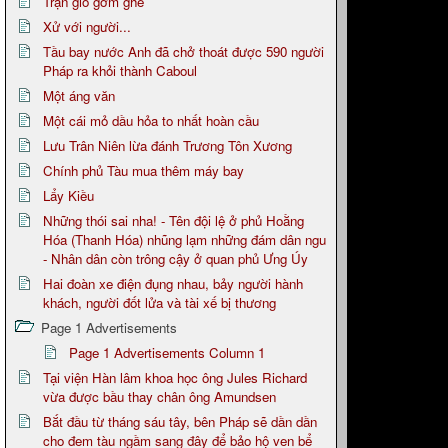
Trận gió gớm ghê
Xử với người...
Tầu bay nước Anh đã chở thoát được 590 người
Pháp ra khỏi thành Caboul
Một áng văn
Một cái mỏ dầu hỏa to nhất hoàn cầu
Lưu Trân Niên lừa đánh Trương Tôn Xương
Chính phủ Tàu mua thêm máy bay
Lẩy Kiều
Những thói sai nha! - Tên đội lệ ở phủ Hoằng
Hóa (Thanh Hóa) nhũng lạm những đám dân ngu
- Nhân dân còn trông cậy ở quan phủ Ưng Úy
Hai đoàn xe điện đụng nhau, bảy người hành
khách, người đốt lửa và tài xế bị thương
Page 1 Advertisements
Page 1 Advertisements Column 1
Tại viện Hàn lâm khoa học ông Jules Richard
vừa được bầu thay chân ông Amundsen
Bắt đầu từ tháng sáu tây, bên Pháp sẽ dần dần
cho đem tàu ngầm sang đây để bảo hộ ven bể