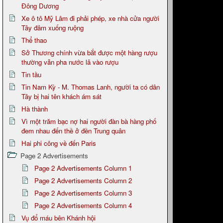
Đông Dương
Xe ô tô Mỹ Lâm đi phải phép, xe nhà cửa người
Tây đâm xuống ruộng
Thể thao
Sở Thương chính vừa bắt được một hàng rượu
thường vẫn pha nước lã vào rượu
Tin tầu
Tin Nam Kỳ - M. Thomas Lanh, người ta có dân
Tây bị hai tên khách ám sát
Hà thành
Vì một trăm bạc nợ hai người đàn bà hàng phố
đem nhau đến thề ở đền Trung quân
Hai phi công về đến Paris
Page 2 Advertisements
Page 2 Advertisements Column 1
Page 2 Advertisements Column 2
Page 2 Advertisements Column 3
Page 2 Advertisements Column 4
Vụ đổ máu bên Khánh hội