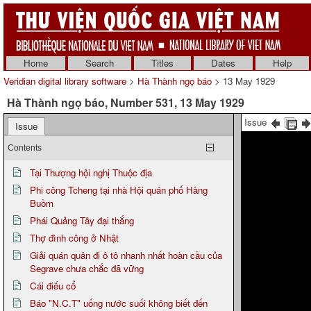
Home
Search
Titles
Dates
Help
Veridian digital library software
>
Hà Thành ngọ báo
> 13 May 1929
Hà Thành ngọ báo, Number 531, 13 May 1929
Issue
Issue
Contents
Tại Thượng hội nghị Thuộc địa
Phi công Tcheng tại nhà Hội quán phố Hàng
Buồm
Phái Quảng Tây đại thắng
Thợ đình công ở Nhật
Giải quán quân đi ô tô nhanh nhất hoàn cầu của
Segrave chưa chắc đã vững
Cái điếu cổ
Báo "N.C.T" uống nước suối không biết đến