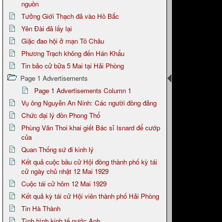
nguồn
Tưởng Giới Thạch đã vào Hồ Bắc
Yên Đài đã lấy lại
Giặc đao hội ở mạn Tô Châu
Phương Trạch không đến Hán Khẩu
Tin bảo cử bữa 5 Mai tại Hải Phòng
Page 1 Advertisements
Page 1 Advertisements Column 1
Vụ ông Nguyễn An Ninh: Các người đồng đảng
Chức đại lý đồn Phong Thổ
Phùng Văn Thoi khai giết Bác sĩ Isnard để cướp
của
Quan Thống sứ đi kinh lý
Kết quả cuộc bầu cử Hội đồng thành phố kỳ tái
cử ngày chủ nhật 12 Mai 1929
Cuộc tái cử hôm 12 Mai 1929
Kết quả kỳ tái cử Hội viên thành phố Hải Phòng
Tin Hà Thành
Tình hình kinh tế nước Anh