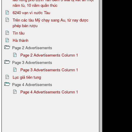
năm tù, 10 năm quản thúc
6240 vạn vì nước Tàu
Trên các tàu Mỹ chạy sang Au, từ nay được
phép bán rượu
Tin tầu
Hà thành
Page 2 Advertisements
Page 2 Advertisements Column 1
Page 3 Advertisements
Page 3 Advertisements Column 1
Lục giã tiên tung
Page 4 Advertisements
Page 4 Advertisements Column 1