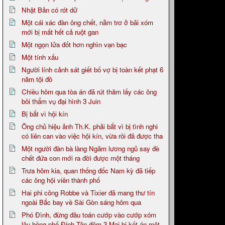
Nhật Bản có rót dữ
Một cái xác đàn ông chết, nằm trơ ở bãi xóm
mới bị mất hết cả ruột gan
Một ngọn lửa đốt hơn nghìn vạn bạc
Một tính xấu
Người lính cảnh sát giết bố vợ bị toàn kết phạt 6
năm tội đồ
Chiều hôm qua tòa án đã rút thăm lấy các ông
bồi thẩm vụ đại hình 3 Juin
Bị bắt vì hội kín
Ông chủ hiệu ảnh Th.K. phải bắt vì bị tình nghi
có liên can vào việc hội kín, vừa rồi đã được tha
Một người đàn bà làng Ngăm lương ngủ say đè
chết đứa con mới ra đời được một tháng
Trưa hôm kia, quan thống đốc Nam kỳ đã tiếp
các ông hội viên thành phố
Hai phi công Robbe và Tixier đã mang thư tín
ngoài Bắc bay về Sài Gòn sáng hôm qua
Phó Đình, đừng đầu toán cướp vào cướp xóm
lâu hồng phố Định Tân đêm 3 Mai bị kết án một