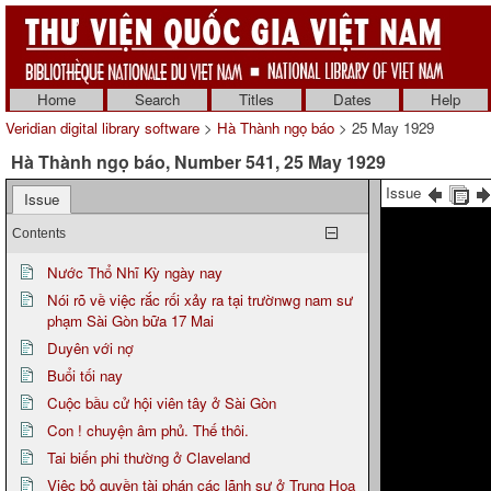
Home
Search
Titles
Dates
Help
Veridian digital library software
>
Hà Thành ngọ báo
> 25 May 1929
Hà Thành ngọ báo, Number 541, 25 May 1929
Issue
Issue
Contents
Nước Thổ Nhĩ Kỳ ngày nay
Nói rõ về việc rắc rối xảy ra tại trườnwg nam sư
phạm Sài Gòn bữa 17 Mai
Duyên với nợ
Buổi tối nay
Cuộc bầu cử hội viên tây ở Sài Gòn
Con ! chuyện âm phủ. Thế thôi.
Tai biến phi thường ở Claveland
Việc bỏ quyền tài phán các lãnh sự ở Trung Hoa