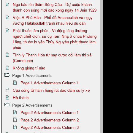
Ngọ báo lên thăm Sông Cầu - Dự cuộc khánh
thành con sông mới đào xong ngày 14 Juin 1929
Việc A-Phú-Hãn - Phế đế Amanoullah và ngụy
vương Habiboullah tranh nhau hiểu dụ dân
Phát thuốc làm phúc - Vì động lòng thương
người chết dịch, sư cụ Tâm Nhạ ở chùa Phương
Lăng, thuôc huyện Thủy Nguyên phát thuốc làm
phúc
Tỉnh lỵ Thanh Hóa từ nay được đổi làm thị xã
(Commune)
Không giống tí nào
Page 1 Advertisements
Page 1 Advertisements Column 1
Cậu công tử hành hung rút dao đâm cu ly xe
Hà thành
Page 2 Advertisements
Page 2 Advertisements Column 1
Page 2 Advertisements Column 2
Page 2 Advertisements Column 3