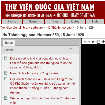
Home
Search
Titles
Dates
Help
Veridian digital library software
>
Hà Thành ngọ báo
> 15 June 1929
Hà Thành ngọ báo, Number 559, 15 June 1929
Issue
Issue
Contents
Đời sinh sống khó khăn của du học sinh ta -
Làm thế nào giúp cho học trò nghèo ta có thể
sang học ở Pháp được
Nam Định - Ai ra ứng cử nghị viên?
Hội khánh thành chùa - Chùa Kim Lăng ở thôn
Cổ Khê thuộc huyện An Hưng sửa xong, làm lễ
khánh thành từ mồng 10 đến 12 tháng năm
Annam
Việc ngày nay - Nội các Lao động nước Anh vào
việc