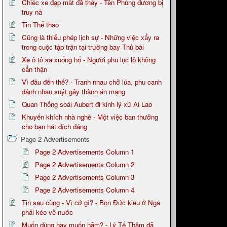
Chiếc xe đạp mất đã thấy - Tên Phủng đương bị
truy nã
Tin Thể thao
Cũng là thiếu phép lịch sự - Những việc xẩy ra
trong cuộc tập trận tại trường bay Thủ bài
Xe ô tô sa xuống hố - Người phu lục lộ không
cẩn thận
Vì đâu đến thế? - Tranh nhau chở lúa, phu canh
đánh nhau suýt gây thành án mạng
Quan Thống soái Aubert đi kinh lý xứ Ai Lao
Khuyến khích nhà nghề - Một việc ban thưởng
cho bạn hát đích đáng
Page 2 Advertisements
Page 2 Advertisements Column 1
Page 2 Advertisements Column 2
Page 2 Advertisements Column 3
Page 2 Advertisements Column 4
Tin sau cùng - Vì cớ gì? - Bọn Đức kiều ở Nga
phải kéo về nước
Muốn dùng hay muốn hãm? - Lý Tế Thâm đã