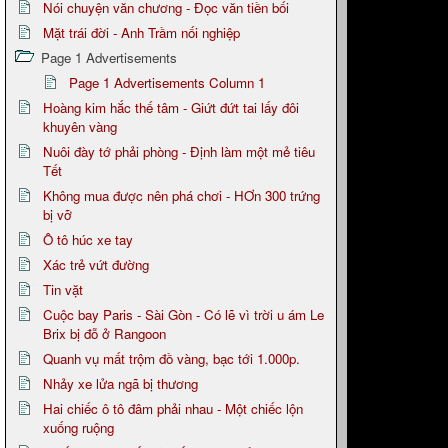
Nói chuyện văn chương - Đọc văn tiền bối
Mặt trái đời - Anh Trầm nối nghiệp
Page 1 Advertisements
Page 1 Advertisements Column 1
Hoàng kim hắc thế tâm - Giứt đứt tai lấy đôi
khuyên vàng
Nuôi đày tớ phải phòng - Định làm một mẻ tiêu
Tết
Không mua được nên phá chơi - HƠn 300 trứng
bị vỡ
Ô tô húc xe tay
Xác trẻ vứt đường
Tin vặt
Cuộc bay Paris - Sài Gòn - Có lẽ vì trời u ám Le
Brix bị đỗ ở Rangoon
Quanh vụ mất trộm đồ vàng, bạc tới 1.000p.
Nhảy xe lửa ngã bị thương
Hai chiếc ô tô đâm phải nhau - Một chiếc lộn
xuống ruộng