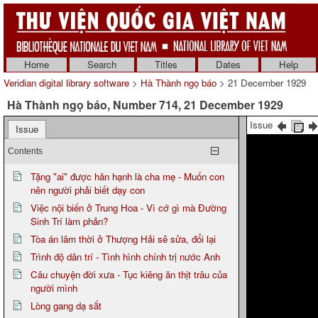
Home
Search
Titles
Dates
Help
Veridian digital library software
>
Hà Thành ngọ báo
> 21 December 1929
Hà Thành ngọ báo, Number 714, 21 December 1929
Issue
Issue
Contents
Tặng "ai" được hân hạnh là cha mẹ - Muốn con
nên người phải biết dạy con
Việc nội biến ở Trung Hoa - Vì cớ gì mà Đường
Sinh Trí làm phản?
Tòa án lâm thời ở Thượng Hải sẽ sửa, đổi lại
Trình độ dân trí - Tình hình chính trị nước Anh
Câu chuyện đời xưa - Tục kiêng ăn thịt trâu của
người mình
Lòng gang dạ sắt