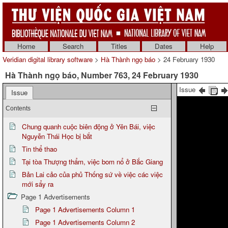
Home
Search
Titles
Dates
Help
Veridian digital library software
>
Hà Thành ngọ báo
> 24 February 1930
Hà Thành ngọ báo, Number 763, 24 February 1930
Issue
Issue
Contents
Chung quanh cuộc biên động ở Yên Bái, việc
Nguyễn Thái Học bị bắt
Tin thể thao
Tại tòa Thượng thẩm, việc bom nổ ở Bắc Giang
Bản Lai cảo của phủ Thống sứ về việc các việc
mới sẩy ra
Page 1 Advertisements
Page 1 Advertisements Column 1
Page 1 Advertisements Column 2