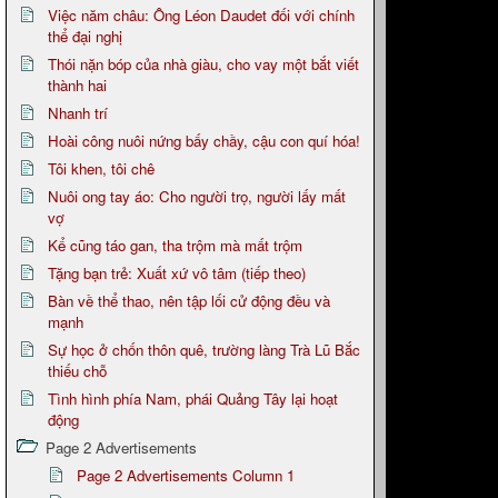
Việc năm châu: Ông Léon Daudet đối với chính
thể đại nghị
Thói nặn bóp của nhà giàu, cho vay một bắt viết
thành hai
Nhanh trí
Hoài công nuôi nứng bấy chầy, cậu con quí hóa!
Tôi khen, tôi chê
Nuôi ong tay áo: Cho người trọ, người lấy mất
vợ
Kể cũng táo gan, tha trộm mà mất trộm
Tặng bạn trẻ: Xuất xứ vô tâm (tiếp theo)
Bàn về thể thao, nên tập lối cử động đều và
mạnh
Sự học ở chốn thôn quê, trường làng Trà Lũ Bắc
thiếu chỗ
Tình hình phía Nam, phái Quảng Tây lại hoạt
động
Page 2 Advertisements
Page 2 Advertisements Column 1