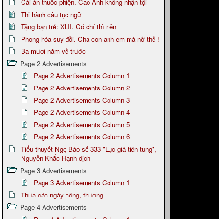
Cái án thuốc phiện. Cao Anh không nhận tội
Thi hành câu tục ngữ
Tặng bạn trẻ: XLII. Có chí thì nên
Phong hóa suy đồi. Cha con anh em mà nỡ thế !
Ba mươi năm về trước
Page 2 Advertisements
Page 2 Advertisements Column 1
Page 2 Advertisements Column 2
Page 2 Advertisements Column 3
Page 2 Advertisements Column 4
Page 2 Advertisements Column 5
Page 2 Advertisements Column 6
Tiểu thuyết Ngọ Báo số 333 "Lục giã tiên tung",
Nguyễn Khắc Hạnh dịch
Page 3 Advertisements
Page 3 Advertisements Column 1
Thưa các ngày công, thương
Page 4 Advertisements