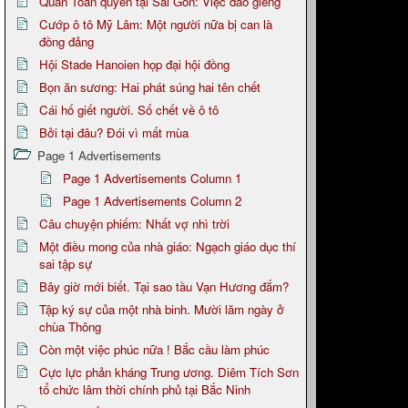
Quan Toàn quyền tại Sài Gòn: Việc đào giếng
Cướp ô tô Mỹ Lâm: Một người nữa bị can là
đồng đảng
Hội Stade Hanoien họp đại hội đồng
Bọn ăn sương: Hai phát súng hai tên chết
Cái hố giết người. Số chết về ô tô
Bởi tại đâu? Đói vì mất mùa
Page 1 Advertisements
Page 1 Advertisements Column 1
Page 1 Advertisements Column 2
Câu chuyện phiếm: Nhất vợ nhì trời
Một điều mong của nhà giáo: Ngạch giáo dục thí
sai tập sự
Bây giờ mới biết. Tại sao tầu Vạn Hương đắm?
Tập ký sự của một nhà binh. Mười lăm ngày ở
chùa Thông
Còn một việc phúc nữa ! Bắc cầu làm phúc
Cực lực phản kháng Trung ương. Diêm Tích Sơn
tổ chức lâm thời chính phủ tại Bắc Ninh