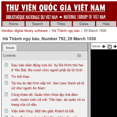
Home
Search
Titles
Dates
Help
Veridian digital library software
>
Hà Thành ngọ báo
> 29 March 1930
Hà Thành ngọ báo, Number 792, 29 March 1930
Issue
Issue
Contents
Sau việc biến động vừa rồi. Vụ Đề Hình thứ hai
ở Yên Bái. Ba mươi chín người phải tội tử hình
Tin thể thao
Tại tòa án đại hình sắp tới. Van Léon Sanh sẽ bị
xử như người An Nam
Cũng khéo dò: Quân trộm thừa dịp nhà đám
cưới, mượn luôn cả mẻ: Tiền bạc, áo quần và tư
trang của cô dâu
Việc biên thùy: Một tên giặc Khách bị bắt