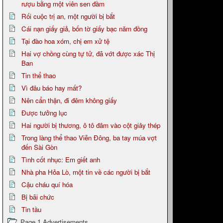
rượu bằng một viên sen đầm
Rối cuộc trị an, một người bị bắt
Cái nạn giấy giả, bốn tờ giấy bạc năm đồng
Tại đào hoa xóm, chị em xử tệ
Hai vợ chồng cùng tự tử, đã vớt được xác Thị
Ban
Tin thể thao
Vì đâu báo hay mất?
Nên cẩn thận, đi đêm không giấy
Được tưởng lục
Hai người bị thương, ô tô đâm vào cột giây thép
Trong làng thể thao Viễn Đông, ba tay múa vợt
đến Sài Gòn
Tình cốt nhục: Em giết anh
Nhà pha Hỏa Lò, một tin về các người bị bắt
Cậu cháu quí hóa
Bị bãi chức
Tin tầu
Page 1 Advertisements