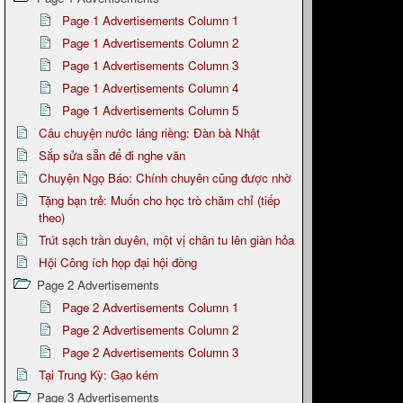
Page 1 Advertisements Column 1
Page 1 Advertisements Column 2
Page 1 Advertisements Column 3
Page 1 Advertisements Column 4
Page 1 Advertisements Column 5
Câu chuyện nước láng riềng: Đàn bà Nhật
Sắp sửa sẵn để đi nghe văn
Chuyện Ngọ Báo: Chính chuyên cũng được nhờ
Tặng bạn trẻ: Muốn cho học trò chăm chỉ (tiếp
theo)
Trút sạch trần duyên, một vị chân tu lên giàn hỏa
Hội Công ích họp đại hội đồng
Page 2 Advertisements
Page 2 Advertisements Column 1
Page 2 Advertisements Column 2
Page 2 Advertisements Column 3
Tại Trung Kỳ: Gạo kém
Page 3 Advertisements