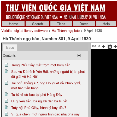
Home
Search
Titles
Dates
Help
Veridian digital library software
>
Hà Thành ngọ báo
> 9 April 1930
Hà Thành ngọ báo, Number 801, 9 April 1930
Issue
Issue
Contents
Trong Phủ Giầy mất trộm một hòm tiền
Sau vụ Đề hình Yên Bái, những người bị án phạt
đã giải về Hà Nội
Tại phủ Thống sứ, ông Douguet về Pháp nghỉ,
một tiệc tiễn hành
Tự tử vì cờ bạc tại phố Hàng Đẫy
Đi quyên tiền, ba người đàn bà bị bắt
Trảy hội Phủ Giầy, hành lý bay đâu?
Vì quá chén, một người lính gác nhà pha say