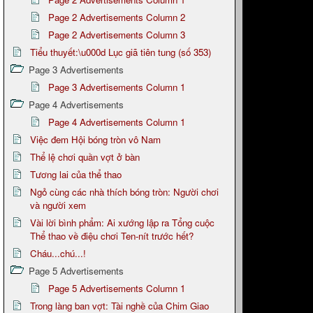
Page 2 Advertisements Column 2
Page 2 Advertisements Column 3
Tiểu thuyết:\u000d Lục giã tiên tung (số 353)
Page 3 Advertisements
Page 3 Advertisements Column 1
Page 4 Advertisements
Page 4 Advertisements Column 1
Việc đem Hội bóng tròn vô Nam
Thể lệ chơi quần vợt ở bàn
Tương lai của thể thao
Ngỏ cùng các nhà thích bóng tròn: Người chơi
và người xem
Vài lời bình phẩm: Ai xướng lập ra Tổng cuộc
Thể thao về điệu chơi Ten-nít trước hết?
Cháu...chú...!
Page 5 Advertisements
Page 5 Advertisements Column 1
Trong làng ban vợt: Tài nghề của Chim Giao