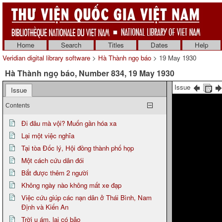
Home
Search
Titles
Dates
Help
Veridian digital library software
>
Hà Thành ngọ báo
> 19 May 1930
Hà Thành ngọ báo, Number 834, 19 May 1930
Issue
Issue
Contents
Đi đâu mà vội? Muốn gần hóa xa
Lại một việc nghĩa
Tại tòa Đốc lý, Hội đồng thành phố họp
Một cách cứu dân đói
Bắt được thêm 2 người
Không ngày nào không mất xe đạp
Việc cứu giúp các nạn dân ở Thái Bình, Nam
Định và Kiến An
Trời u ám, lại có bão