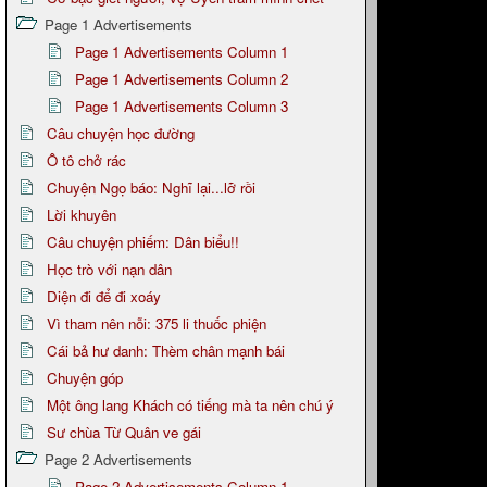
Page 1 Advertisements
Page 1 Advertisements Column 1
Page 1 Advertisements Column 2
Page 1 Advertisements Column 3
Câu chuyện học đường
Ô tô chở rác
Chuyện Ngọ báo: Nghĩ lại...lỡ rồi
Lời khuyên
Câu chuyện phiếm: Dân biểu!!
Học trò với nạn dân
Diện đi để đi xoáy
Vì tham nên nỗi: 375 li thuốc phiện
Cái bả hư danh: Thèm chân mạnh bái
Chuyện góp
Một ông lang Khách có tiếng mà ta nên chú ý
Sư chùa Từ Quân ve gái
Page 2 Advertisements
Page 2 Advertisements Column 1