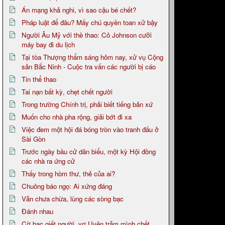
Án mạng khả nghi, vì sao cậu bé chết?
Pháp luật để đâu? Mấy chú quyền toan xử bậy
Người Âu Mỹ với thề thao: Cô Johnson cưỡi
máy bay đi du lịch
Tại tòa Thượng thẩm sáng hôm nay, xử vụ Cộng
sản Bắc Ninh - Cuộc tra vấn các người bị cáo
Tin thể thao
Tai nạn bất kỳ, chẹt chết người
Trong trường Chính trị, phải biết tiếng bản xứ
Muốn cho nhà pha rộng, giải bớt đi xa
Việc đem một hội đá bóng tròn vào tranh đấu ở
Sài Gòn
Trước ngày bầu cử dân biểu, một kỳ Hội đồng
các nhà ra ứng cử
Thấy trong hòm thư, thẻ của ai?
Chuông báo ngọ: Ai xứng đáng
Vẫn chưa chừa, lùng các sòng bạc
Đánh nhau
Cờ bạc giết người, vợ Uyên trẫm mình chết