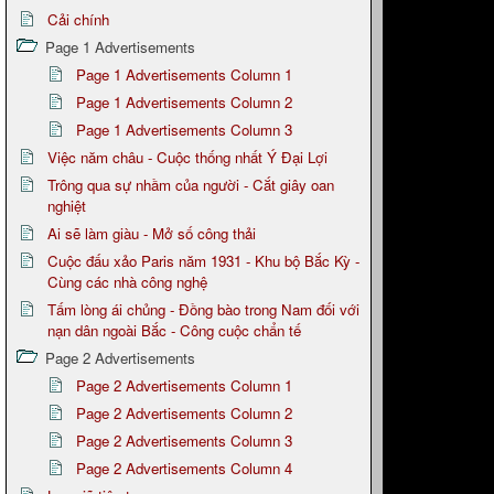
Cải chính
Page 1 Advertisements
Page 1 Advertisements Column 1
Page 1 Advertisements Column 2
Page 1 Advertisements Column 3
Việc năm châu - Cuộc thống nhất Ý Đại Lợi
Trông qua sự nhầm của người - Cắt giây oan
nghiệt
Ai sẽ làm giàu - Mở số công thải
Cuộc đấu xảo Paris năm 1931 - Khu bộ Bắc Kỳ -
Cùng các nhà công nghệ
Tấm lòng ái chủng - Đồng bào trong Nam đối với
nạn dân ngoài Bắc - Công cuộc chẩn tế
Page 2 Advertisements
Page 2 Advertisements Column 1
Page 2 Advertisements Column 2
Page 2 Advertisements Column 3
Page 2 Advertisements Column 4