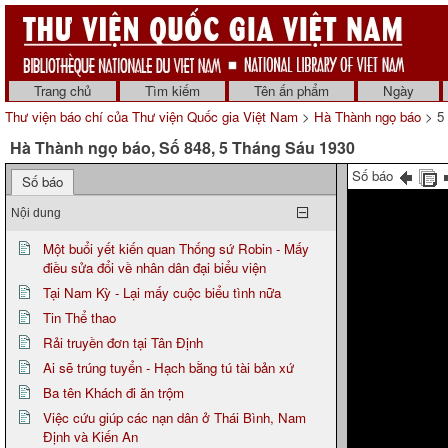
Trang chủ
Tìm kiếm
Tên ấn phẩm
Ngày
Thư viện báo chí của Thư viện Quốc gia Việt Nam
>
Hà Thành ngọ báo
> 5
Hà Thành ngọ báo, Số 848, 5 Tháng Sáu 1930
Số báo
Số báo
Nội dung
Một buổi yết kiến quan Thống sứ Robin - Mấy
điều sửa đổi về nhân dân đại biểu viện
Tại Nam Kỳ - Lại mấy cuộc biểu tình nữa
Tin Thể thao
Rải truyền đơn tại Tân Định
Ai sẽ trúng tuyển - Hạch bằng tú tài bản xứ
Ba tên Khách đi ăn trộm
Việc cứu giúp các nạn dân ở Thái Bình, Nam
Định và Kiến An