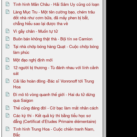
Tình hình Mãn Châu - Hải Sâm Uy cũng có loạn
Làng Mục Tru - Một tên cường bạo, chém trâu
đốt nhà như cơm bữa, đã mấy phen bị bắt,
chẳng hiểu sao lại được tha về
Vì gẫy chân - Muốn tự tử
Buôn bán không thật thà - Bội tín xe Camion
Tại nhà chớp bóng hàng Quạt - Cuộc chớp bóng
làm phúc
Một đạo nghị định mới
12 người bị thương - Tù đánh nhau với lính cảnh
sát
Cải lão hoàn đồng -Bác sĩ Vonronoff tới Trung
Hoa
Đi mô tô vòng quanh thế giới - Hai du tử dừng
qua Saigon
Thế cũng đáng đời - Cờ bạc làm mất nhân cách
Các kỳ thi - Kết quả kỳ thi bằng tiểu học sơ
đẳng (Certificat d'Etudes Primaire élémentaire)
Tình hình Trung Hoa - Cuộc chiến tranh Nam,
Bắc