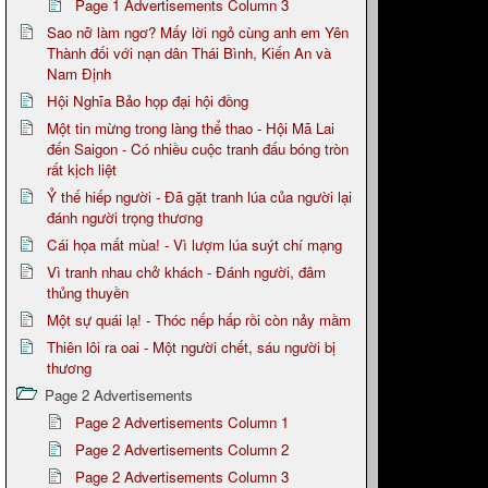
Page 1 Advertisements Column 3
Sao nỡ làm ngơ? Mấy lời ngỏ cùng anh em Yên
Thành đối với nạn dân Thái Bình, Kiến An và
Nam Định
Hội Nghĩa Bảo họp đại hội đồng
Một tin mừng trong làng thể thao - Hội Mã Lai
đến Saigon - Có nhiều cuộc tranh đấu bóng tròn
rất kịch liệt
Ỷ thế hiếp người - Đã gặt tranh lúa của người lại
đánh người trọng thương
Cái họa mất mùa! - Vì lượm lúa suýt chí mạng
Vì tranh nhau chở khách - Đánh người, đâm
thủng thuyền
Một sự quái lạ! - Thóc nếp hấp rồi còn nảy mầm
Thiên lôi ra oai - Một người chết, sáu người bị
thương
Page 2 Advertisements
Page 2 Advertisements Column 1
Page 2 Advertisements Column 2
Page 2 Advertisements Column 3