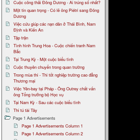
Cuộc công thải Đông Dương - Ai trúng số nhất?
Một tin quan trọng - Có lẽ ông Piétri sang Đông
Dương
Việc cứu giúp các nạn dân ở Thái Bình, Nam
Định và Kiến An
Tập trận
Tình hình Trung Hoa - Cuộc chiến tranh Nam
Bắc
Tại Trung Kỳ - Một cuộc biểu tình
Cuộc thuyên chuyển trong quan trường
Trong mùa thi - Thi tốt nghiệp trường cao đẳng
Thương mại
Việc Yên-bay tại Pháp - Ông Outrey chất vấn
ông Tổng trưởng bộ Học vụ
Tại Nam Kỳ - Sau các cuộc biểu tình
Thi tú tài Tây
Page 1 Advertisements
Page 1 Advertisements Column 1
Page 1 Advertisements Column 2