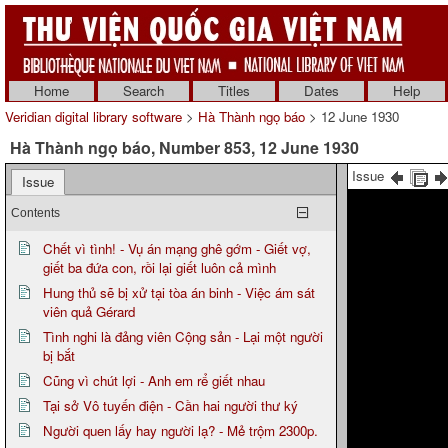
Home
Search
Titles
Dates
Help
Veridian digital library software
>
Hà Thành ngọ báo
> 12 June 1930
Hà Thành ngọ báo, Number 853, 12 June 1930
Issue
Issue
Contents
Chết vì tình! - Vụ án mạng ghê gớm - Giết vợ,
giết ba đứa con, rồi lại giết luôn cả mình
Hung thủ sẽ bị xử tại tòa án binh - Việc ám sát
viên quả Gérard
Tình nghi là đảng viên Cộng sản - Lại một người
bị bắt
Cũng vì chút lợi - Anh em rể giết nhau
Tại sở Vô tuyến điện - Cần hai người thư ký
Người quen lấy hay người lạ? - Mẻ trộm 2300p.