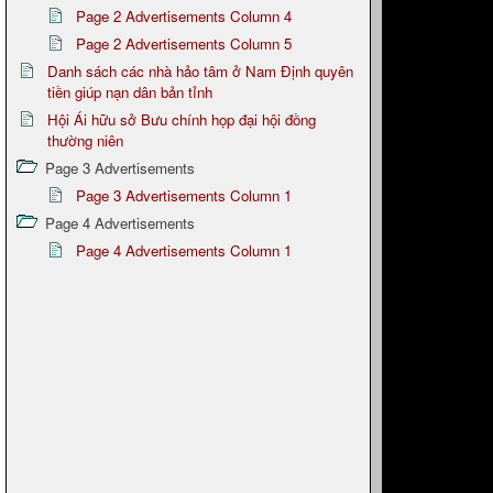
Page 2 Advertisements Column 4
Page 2 Advertisements Column 5
Danh sách các nhà hảo tâm ở Nam Định quyên
tiền giúp nạn dân bản tỉnh
Hội Ái hữu sở Bưu chính họp đại hội đồng
thường niên
Page 3 Advertisements
Page 3 Advertisements Column 1
Page 4 Advertisements
Page 4 Advertisements Column 1