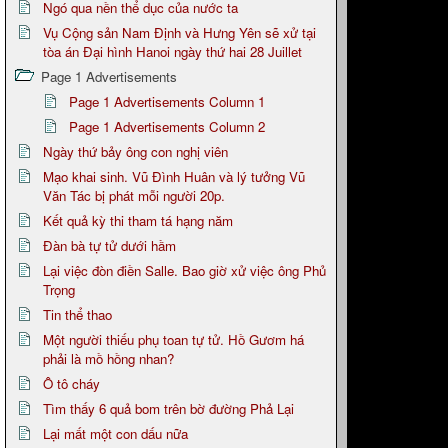
Ngó qua nền thể dục của nước ta
Vụ Cộng sản Nam Định và Hưng Yên sẽ xử tại
tòa án Đại hình Hanoi ngày thứ hai 28 Juillet
Page 1 Advertisements
Page 1 Advertisements Column 1
Page 1 Advertisements Column 2
Ngày thứ bảy ông con nghị viên
Mạo khai sinh. Vũ Đình Huân và lý tưởng Vũ
Văn Tác bị phát mỗi người 20p.
Kết quả kỳ thi tham tá hạng năm
Đàn bà tự tử dưới hầm
Lại việc đòn điền Salle. Bao giờ xử việc ông Phủ
Trọng
Tin thể thao
Một người thiếu phụ toan tự tử. Hồ Gươm há
phải là mồ hồng nhan?
Ô tô cháy
Tìm thấy 6 quả bom trên bờ đường Phả Lại
Lại mất một con dấu nữa