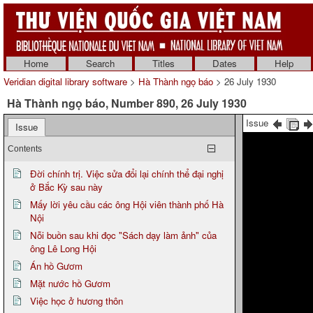
Home
Search
Titles
Dates
Help
Veridian digital library software
>
Hà Thành ngọ báo
> 26 July 1930
Hà Thành ngọ báo, Number 890, 26 July 1930
Issue
Issue
Contents
Đời chính trị. Việc sửa đổi lại chính thể đại nghị
ở Bắc Kỳ sau này
Mấy lời yêu cầu các ông Hội viên thành phố Hà
Nội
Nỗi buồn sau khi đọc "Sách dạy làm ảnh" của
ông Lê Long Hội
Án hồ Gươm
Mặt nước hồ Gươm
Việc học ở hương thôn