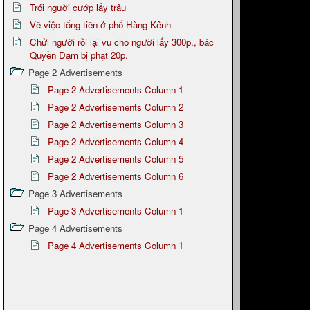
Trói người cướp lấy trâu
Về việc tống tiền ở phố Hàng Kênh
Chửi người rồi lại vu cho người lấy 300p., bác
Quyền Đạm bị phạt 20p.
Page 2 Advertisements
Page 2 Advertisements Column 1
Page 2 Advertisements Column 2
Page 2 Advertisements Column 3
Page 2 Advertisements Column 4
Page 2 Advertisements Column 5
Page 2 Advertisements Column 6
Page 3 Advertisements
Page 3 Advertisements Column 1
Page 4 Advertisements
Page 4 Advertisements Column 1