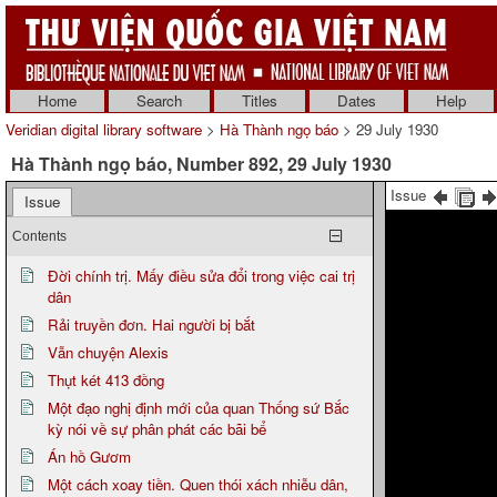
Home
Search
Titles
Dates
Help
Veridian digital library software
>
Hà Thành ngọ báo
> 29 July 1930
Hà Thành ngọ báo, Number 892, 29 July 1930
Issue
Issue
Contents
Đời chính trị. Mấy điều sửa đổi trong việc cai trị
dân
Rải truyền đơn. Hai người bị bắt
Vẫn chuyện Alexis
Thụt két 413 đồng
Một đạo nghị định mới của quan Thống sứ Bắc
kỳ nói về sự phân phát các bãi bể
Án hồ Gươm
Một cách xoay tiền. Quen thói xách nhiễu dân,