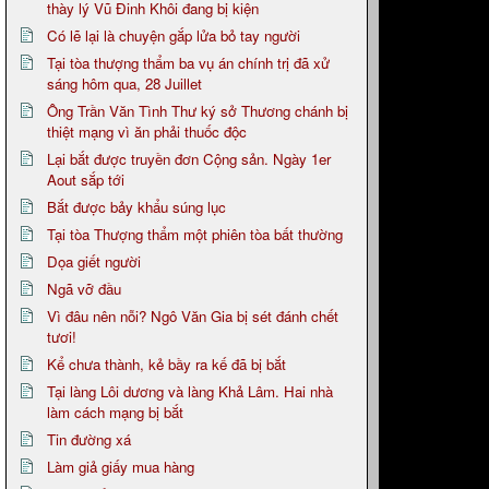
thày lý Vũ Đinh Khôi đang bị kiện
Có lẽ lại là chuyện gắp lửa bỏ tay người
Tại tòa thượng thẩm ba vụ án chính trị đã xử
sáng hôm qua, 28 Juillet
Ông Trần Văn Tình Thư ký sở Thương chánh bị
thiệt mạng vì ăn phải thuốc độc
Lại bắt được truyền đơn Cộng sản. Ngày 1er
Aout sắp tới
Bắt được bảy khẩu súng lục
Tại tòa Thượng thẩm một phiên tòa bất thường
Dọa giết người
Ngã vỡ đầu
Vì đâu nên nỗi? Ngô Văn Gia bị sét đánh chết
tươi!
Kể chưa thành, kẻ bầy ra kế đã bị bắt
Tại làng Lôi dương và làng Khả Lâm. Hai nhà
làm cách mạng bị bắt
Tin đường xá
Làm giả giấy mua hàng