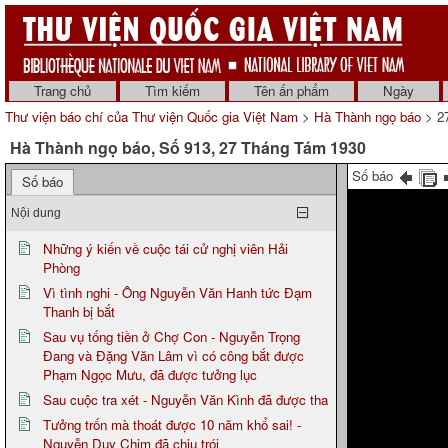
Trang chủ
Tìm kiếm
Tên ấn phẩm
Ngày
Thư viện báo chí của Thư viện Quốc gia Việt Nam
>
Hà Thành ngọ báo
> 2
Hà Thành ngọ báo, Số 913, 27 Tháng Tám 1930
Số báo
Số báo
Nội dung
Những ý kiến về cuộc tái cử nghị viên Hải
Phòng
Vì tình nghi - Ông Nguyễn Văn Hanh tức Đạm
Thanh bị bắt
Sau vụ tống tiền ở Chợ Con - Nguyễn Trọng
Đang và Đặng Văn Lâm vì có công bắt được
Phạm Ngọc Mưu, đã được tưởng lục
Sau cuộc tra xét - Nguyễn Văn Kình đã được tha
Tưởng trốn mà thoát được 10 năm khổ sai! -
Nguyễn Duy Chim đã chịu trói