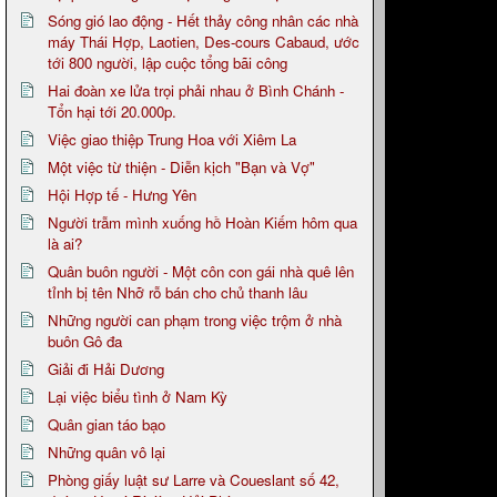
Sóng gió lao động - Hết thảy công nhân các nhà
máy Thái Hợp, Laotien, Des-cours Cabaud, ước
tới 800 người, lập cuộc tổng bãi công
Hai đoàn xe lửa trọi phải nhau ở Bình Chánh -
Tổn hại tới 20.000p.
Việc giao thiệp Trung Hoa với Xiêm La
Một việc từ thiện - Diễn kịch "Bạn và Vợ"
Hội Hợp tế - Hưng Yên
Người trẫm mình xuống hồ Hoàn Kiếm hôm qua
là ai?
Quân buôn người - Một côn con gái nhà quê lên
tỉnh bị tên Nhỡ rỗ bán cho chủ thanh lâu
Những người can phạm trong việc trộm ở nhà
buôn Gô đa
Giải đi Hải Dương
Lại việc biểu tình ở Nam Kỳ
Quân gian táo bạo
Những quân vô lại
Phòng giấy luật sư Larre và Coueslant số 42,