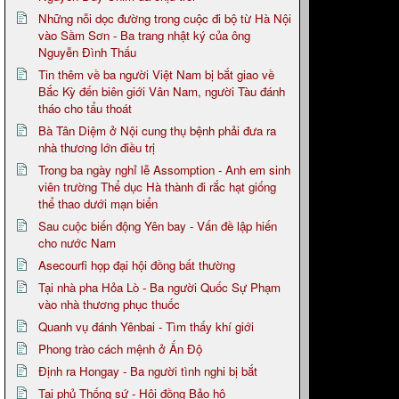
Những nỗi dọc đường trong cuộc đi bộ từ Hà Nội
vào Sầm Sơn - Ba trang nhật ký của ông
Nguyễn Đình Thấu
Tin thêm về ba người Việt Nam bị bắt giao về
Bắc Kỳ đến biên giới Vân Nam, người Tàu đánh
tháo cho tẩu thoát
Bà Tân Diệm ở Nội cung thụ bệnh phải đưa ra
nhà thương lớn điều trị
Trong ba ngày nghỉ lễ Assomption - Anh em sinh
viên trường Thể dục Hà thành đi rắc hạt giống
thể thao dưới mạn biển
Sau cuộc biến động Yên bay - Vấn đề lập hiến
cho nước Nam
Asecourfi họp đại hội đồng bất thường
Tại nhà pha Hỏa Lò - Ba người Quốc Sự Phạm
vào nhà thương phục thuốc
Quanh vụ đánh Yênbai - Tìm thấy khí giới
Phong trào cách mệnh ở Ấn Độ
Định ra Hongay - Ba người tình nghi bị bắt
Tại phủ Thống sứ - Hội đồng Bảo hộ