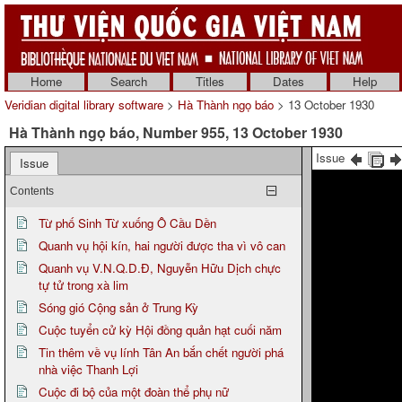
Home
Search
Titles
Dates
Help
Veridian digital library software
>
Hà Thành ngọ báo
> 13 October 1930
Hà Thành ngọ báo, Number 955, 13 October 1930
Issue
Issue
Contents
Từ phố Sinh Từ xuống Ô Cầu Dền
Quanh vụ hội kín, hai người được tha vì vô can
Quanh vụ V.N.Q.D.Đ, Nguyễn Hữu Dịch chực
tự tử trong xà lim
Sóng gió Cộng sản ở Trung Kỳ
Cuộc tuyển cử kỳ Hội đồng quản hạt cuối năm
Tin thêm về vụ lính Tân An bắn chết người phá
nhà việc Thanh Lợi
Cuộc đi bộ của một đoàn thể phụ nữ