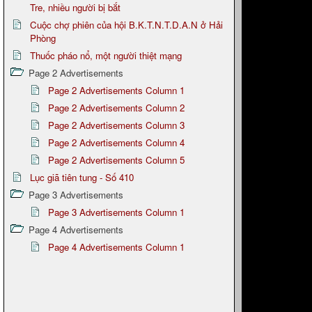
Tre, nhiều người bị bắt
Cuộc chợ phiên của hội B.K.T.N.T.D.A.N ở Hải
Phòng
Thuốc pháo nổ, một người thiệt mạng
Page 2 Advertisements
Page 2 Advertisements Column 1
Page 2 Advertisements Column 2
Page 2 Advertisements Column 3
Page 2 Advertisements Column 4
Page 2 Advertisements Column 5
Lục giã tiên tung - Số 410
Page 3 Advertisements
Page 3 Advertisements Column 1
Page 4 Advertisements
Page 4 Advertisements Column 1