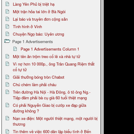
Làng Yên Phủ bị triệt hạ
Một trận hỏa tai lớn ở Bà Ngòi
Lại báo và truyền đơn cộng sản
Tình hình ở Vinh
Chuyện Ngọ báo: Uyên ương
Page 1 Advertisements
Page 1 Advertisements Column 1
Một tên ăn trộm treo cổ lê xà nhà tự tử
Vì nợ hơn 10 000p., ông Trần Quang Riệm thắt
cổ tự tử
Giải thưởng bóng tròn Chabot
Chú chém lầm phải cháu
Trên đường Hà Nội - Hà Đông, ô tô ông Ng.-
Tiệp đâm phải bà cụ già 60 tuổi thiệt mạng
Có phải Nguyễn Giao bị cướp xe đạp giữa
đường không ?
Nạn xe điện: Một người thiệt mạng, một người bị
thương
Tin thêm về việc 600 dân lập biểu tình ở Bến