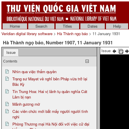
Home
Search
Titles
Dates
Help
Veridian digital library software
>
Hà Thành ngọ báo
> 11 January 1931
Hà Thành ngọ báo, Number 1907, 11 January 1931
Issue
Issue
Contents
Nhìn qua việc thẩm quyền
Trạng sư Mayet về nghỉ bên Pháp vừa trở lại
Băc Kỳ
Tin Trung Hoa: Hai vị lãnh tụ quân nghĩa Cát
Lâm bị nạn
Mảnh gương mờ
Các viên chức mới bắt mấy người người tình
nghi
Phòng Thương mại Hà Nội đối với việc cử đại