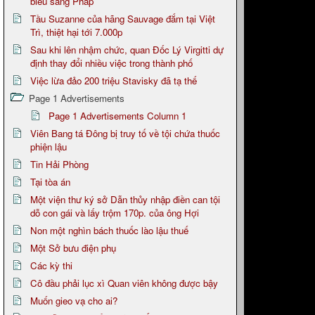
biểu sang Pháp
Tầu Suzanne của hãng Sauvage đắm tại Việt
Trì, thiệt hại tới 7.000p
Sau khi lên nhậm chức, quan Đốc Lý Virgitti dự
định thay đổi nhiều việc trong thành phố
Việc lừa đảo 200 triệu Stavisky đã tạ thế
Page 1 Advertisements
Page 1 Advertisements Column 1
Viên Bang tá Đông bị truy tố về tội chứa thuốc
phiện lậu
Tin Hải Phòng
Tại tòa án
Một viện thư ký sở Dẫn thủy nhập điền can tội
dỗ con gái và lấy trộm 170p. của ông Hợi
Non một nghìn bách thuốc lào lậu thuế
Một Sở bưu điện phụ
Các kỳ thi
Cô đầu phải lục xì Quan viên không được bậy
Muốn gieo vạ cho ai?