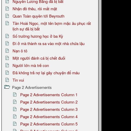
Nguyễn Lương Bằng đã bị bắt
Nhận đồ thêu, rồi mất mặt
Quan Toàn quyền tới Beyrouth
Tần Hoài Ngọc, một tên bợm mặc âu phục rất
lịch sự đã bị bắt
Số trường hương học ở ba Kỳ
Đi ở mà thành ra sa vào một nhà chứa lậu
Nạn ô tô
Một người đánh cá bị chết đuối
Người lớn mà trẻ con
Đã không trả nợ lại gây chuyện đổ máu
Tin vui
Page 2 Advertisements
Page 2 Advertisements Column 1
Page 2 Advertisements Column 2
Page 2 Advertisements Column 3
Page 2 Advertisements Column 4
Page 2 Advertisements Column 5