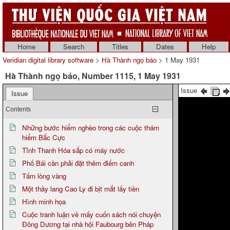
Home
Search
Titles
Dates
Help
Veridian digital library software
>
Hà Thành ngọ báo
> 1 May 1931
Hà Thành ngọ báo, Number 1115, 1 May 1931
Issue
Issue
Contents
Những bước hiểm nghèo trong các cuộc thám
hiểm Bắc Cực
Tỉnh Thanh Hóa sắp có máy nước
Phố Bái cần phải đặt thêm điếm canh
Tấm lòng vàng
Một thầy lang Cao Ly đi bịt mắt lấy tiền
Hình minh họa
Cuộc tranh luận về mấy cuốn sách nói chuyện
Đông Dương tại nhà hội Faubourg bên Pháp