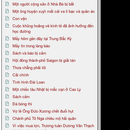
Một người cộng sản ở Nhà Bè bị bắt
Một ông huyện xuýt mất cái va li bạc và quần áo
Con vện
Cuộc khủng hoảng về kinh tế đã ảnh hưởng đến
học đường
Mấy hôm gần đây tại Trung Bắc Kỳ
Mấy tin trong làng báo
Sách và báo bị cấm
Hội đồng thành-phố Saigon bị giải tán
Thưa chẳng phải tôi
Cải chính
Tình hình Đài Loan
Một chiếc tầu Nhật bị mắc cạn ở Cao Ly
Sách cấm
Đá bóng thi
Vợ lẽ Ông Đức-Xương chết đuối hụt
Chánh phủ Tô Nga chiêu mộ hải quân
Vì việc mua lợn, Trương tuần Dương Văn Thạch