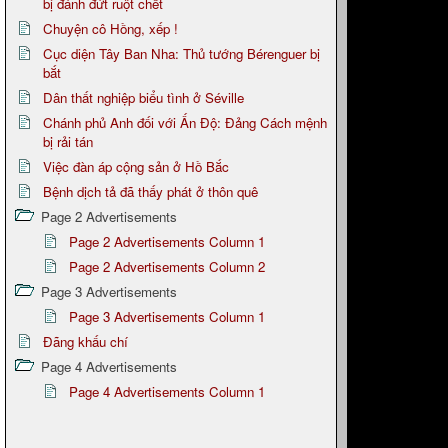
bị đánh đứt ruột chết
Chuyện cô Hồng, xếp !
Cục diện Tây Ban Nha: Thủ tướng Bérenguer bị
bắt
Dân thất nghiệp biểu tình ở Séville
Chánh phủ Anh đối với Ấn Độ: Đảng Cách mệnh
bị rải tán
Việc đàn áp cộng sản ở Hồ Bắc
Bệnh dịch tả đã thấy phát ở thôn quê
Page 2 Advertisements
Page 2 Advertisements Column 1
Page 2 Advertisements Column 2
Page 3 Advertisements
Page 3 Advertisements Column 1
Đãng khấu chí
Page 4 Advertisements
Page 4 Advertisements Column 1