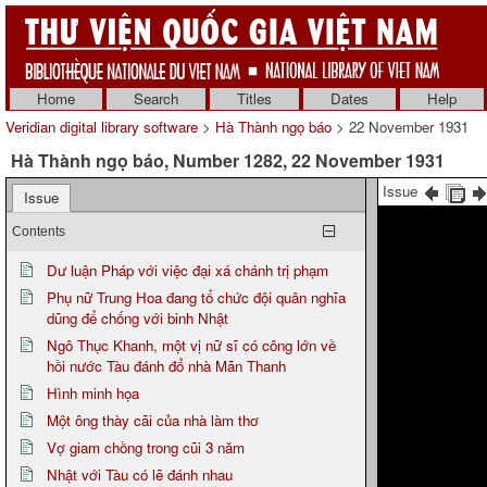
Home
Search
Titles
Dates
Help
Veridian digital library software
>
Hà Thành ngọ báo
> 22 November 1931
Hà Thành ngọ báo, Number 1282, 22 November 1931
Issue
Issue
Contents
Dư luận Pháp với việc đại xá chánh trị phạm
Phụ nữ Trung Hoa đang tổ chức đội quân nghĩa
dũng để chống với binh Nhật
Ngô Thục Khanh, một vị nữ sĩ có công lớn về
hồi nước Tàu đánh đổ nhà Mãn Thanh
Hình minh họa
Một ông thày cãi của nhà làm thơ
Vợ giam chồng trong cũi 3 năm
Nhật với Tàu có lẽ đánh nhau