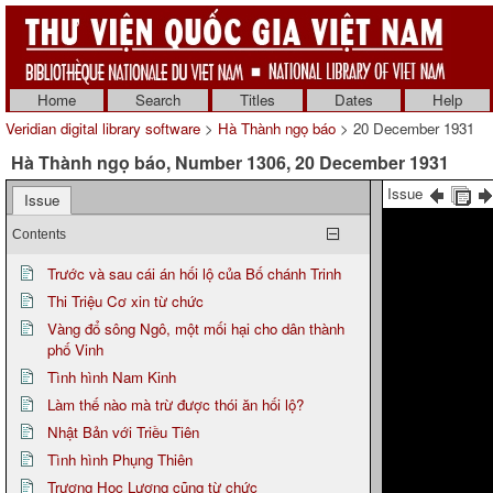
Home
Search
Titles
Dates
Help
Veridian digital library software
>
Hà Thành ngọ báo
> 20 December 1931
Hà Thành ngọ báo, Number 1306, 20 December 1931
Issue
Issue
Contents
Trước và sau cái án hối lộ của Bố chánh Trinh
Thi Triệu Cơ xin từ chức
Vàng đổ sông Ngô, một mối hại cho dân thành
phố Vinh
Tình hình Nam Kinh
Làm thế nào mà trừ được thói ăn hối lộ?
Nhật Bản với Triều Tiên
Tình hình Phụng Thiên
Trương Học Lương cũng từ chức