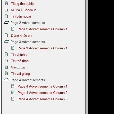
Tiếng than phiền
M. Paul Boncour
Tin bên ngoài
Page 2 Advertisements
Page 2 Advertisements Column 1
Đãng khấu chí
Page 3 Advertisements
Page 3 Advertisements Column 1
Tin chính trị
Tin thể thao
Gần... xa...
Tin vài giòng
Page 4 Advertisements
Page 4 Advertisements Column 1
Page 4 Advertisements Column 2
Page 4 Advertisements Column 3