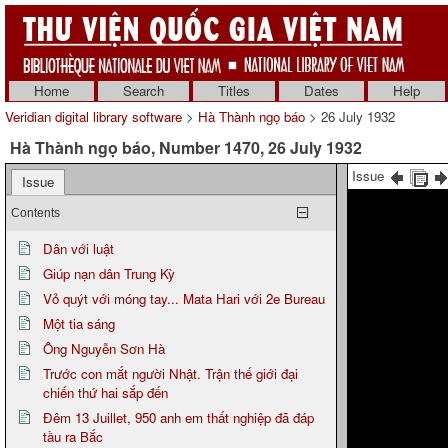
Home
Search
Titles
Dates
Help
Veridian digital library software
>
Hà Thành ngọ báo
> 26 July 1932
Hà Thành ngọ báo, Number 1470, 26 July 1932
Issue
Issue
Contents
Dân với luật
Giúp nạn dân Trung Kỳ
Vỏ quýt với móng tay... Mata Hari với 2e Bureau
Một tia sáng
Ông Nguyễn Sơn Hà
Trước con mắt người Nhật. Trận thế giới đại
chiến thứ hai sắp đến
Đêm 13 Juillet, 950 anh em thất nghiệp đã đáp
tầu ra Bắc