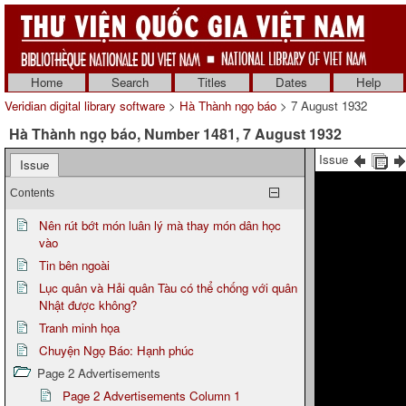
Home
Search
Titles
Dates
Help
Veridian digital library software
>
Hà Thành ngọ báo
> 7 August 1932
Hà Thành ngọ báo, Number 1481, 7 August 1932
Issue
Issue
Contents
Nên rút bớt món luân lý mà thay món dân học
vào
Tin bên ngoài
Lục quân và Hải quân Tàu có thể chống với quân
Nhật được không?
Tranh minh họa
Chuyện Ngọ Báo: Hạnh phúc
Page 2 Advertisements
Page 2 Advertisements Column 1