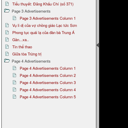
Tiểu thuyết: Đãng Khấu Chí (số 371)
Page 3 Advertisements
Page 3 Advertisements Column 1
Vụ li dị của vợ chồng giáo Lạc tức Sơn
Phong tục quái lạ của đàn bà Trung Á
Gần...xa..
Tin thể thao
Giữa tòa Trừng trị
Page 4 Advertisements
Page 4 Advertisements Column 1
Page 4 Advertisements Column 2
Page 4 Advertisements Column 3
Page 4 Advertisements Column 4
Page 4 Advertisements Column 5