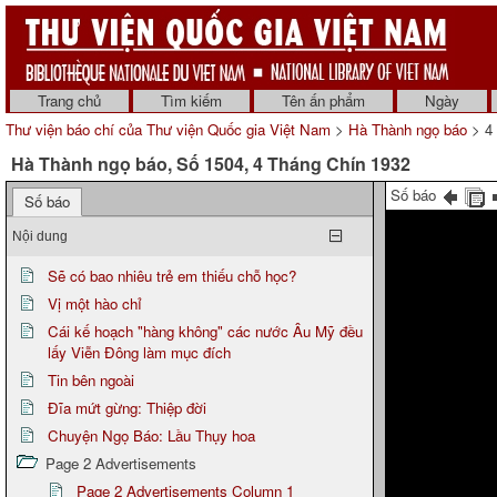
Trang chủ
Tìm kiếm
Tên ấn phẩm
Ngày
Thư viện báo chí của Thư viện Quốc gia Việt Nam
>
Hà Thành ngọ báo
> 4 
Hà Thành ngọ báo, Số 1504, 4 Tháng Chín 1932
Số báo
Số báo
Nội dung
Sẽ có bao nhiêu trẻ em thiếu chỗ học?
Vị một hào chỉ
Cái kế hoạch "hàng không" các nước Âu Mỹ đều
lấy Viễn Đông làm mục đích
Tin bên ngoài
Đĩa mứt gừng: Thiệp đời
Chuyện Ngọ Báo: Lầu Thụy hoa
Page 2 Advertisements
Page 2 Advertisements Column 1