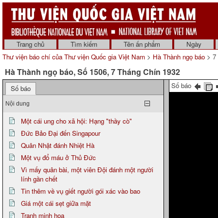
Trang chủ
Tìm kiếm
Tên ấn phẩm
Ngày
Thư viện báo chí của Thư viện Quốc gia Việt Nam
>
Hà Thành ngọ báo
> 7 
Hà Thành ngọ báo, Số 1506, 7 Tháng Chín 1932
Số báo
Số báo
Nội dung
Một cái ung cho xã hội: Hạng "thầy cò"
Đức Bảo Đại đến Singapour
Quân Nhật đánh Nhiệt Hà
Một vụ đổ máu ở Thủ Đức
Vì mấy quân bài, một viên Đội đánh một người
lính gần chết
Tin thêm về vụ giết người gói xác vào bao
Giá một cái sẹt giữa mặt
Tranh minh họa