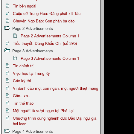
Tin bên ngoài
Cuộc cờ Trung Hoa: Đảng phát-xít Tàu
Chuyện Ngọ Báo: Son phấn ba đào
Page 2 Advertisements
Page 2 Advertisements Column 1
Tiểu thuyết: Đãng Khấu Chí (số 395)
Page 3 Advertisements
Page 3 Advertisements Column 1
Tin chính trị
Việc học tại Trung Kỳ
Các kỳ thi
Vì đánh cắp một con ngan, một người thiệt mạng
Gần...xa..
Tin thể thao
Một người tù vượt ngục tại Phả Lại
Chương trình cung nghênh đức Bảo Đại ngự giá
hồi loan
Page 4 Advertisements