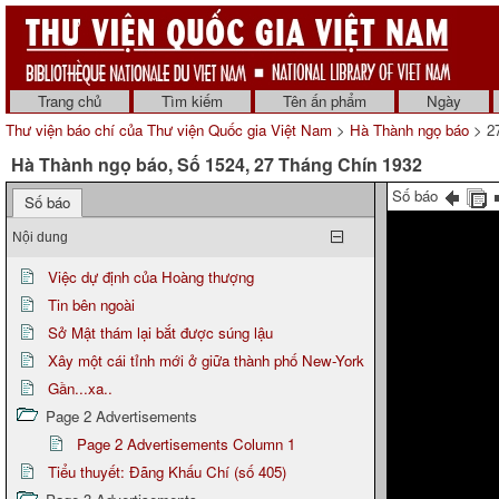
Trang chủ
Tìm kiếm
Tên ấn phẩm
Ngày
Thư viện báo chí của Thư viện Quốc gia Việt Nam
>
Hà Thành ngọ báo
> 27
Hà Thành ngọ báo, Số 1524, 27 Tháng Chín 1932
Số báo
Số báo
Nội dung
Việc dự định của Hoàng thượng
Tin bên ngoài
Sở Mật thám lại bắt được súng lậu
Xây một cái tỉnh mới ở giữa thành phố New-York
Gần...xa..
Page 2 Advertisements
Page 2 Advertisements Column 1
Tiểu thuyết: Đãng Khấu Chí (số 405)