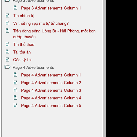
Page 3 Advertisements
Page 3 Advertisements Column 1
Tin chính trị
Vì thất nghiệp mà tự tử chăng?
Trên dòng sông Uông Bí - Hải Phòng, một bọn
cướp thuyền
Tin thể thao
Tại tòa án
Các kỳ thi
Page 4 Advertisements
Page 4 Advertisements Column 1
Page 4 Advertisements Column 2
Page 4 Advertisements Column 3
Page 4 Advertisements Column 4
Page 4 Advertisements Column 5