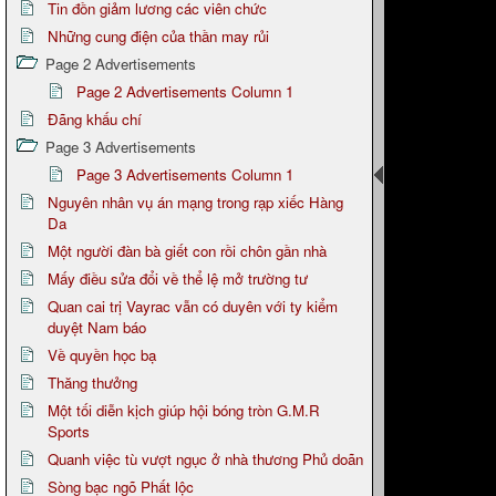
Tin đồn giảm lương các viên chức
Những cung điện của thần may rủi
Page 2 Advertisements
Page 2 Advertisements Column 1
Đãng khấu chí
Page 3 Advertisements
Page 3 Advertisements Column 1
Nguyên nhân vụ án mạng trong rạp xiếc Hàng
Da
Một người đàn bà giết con rồi chôn gần nhà
Mấy điều sửa đổi về thể lệ mở trường tư
Quan cai trị Vayrac vẫn có duyên với ty kiểm
duyệt Nam báo
Về quyền học bạ
Thăng thưởng
Một tối diễn kịch giúp hội bóng tròn G.M.R
Sports
Quanh việc tù vượt ngục ở nhà thương Phủ doãn
Sòng bạc ngõ Phất lộc