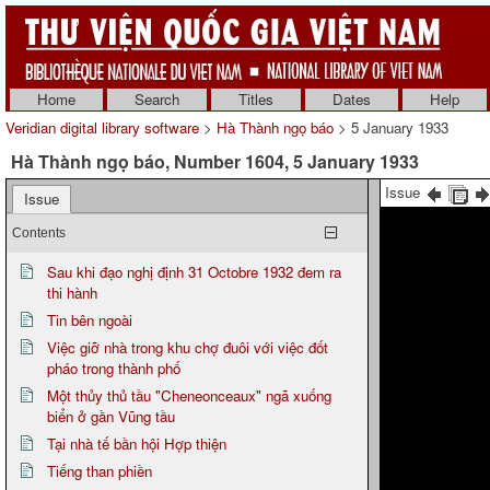
Home
Search
Titles
Dates
Help
Veridian digital library software
>
Hà Thành ngọ báo
> 5 January 1933
Hà Thành ngọ báo, Number 1604, 5 January 1933
Issue
Issue
Contents
Sau khi đạo nghị định 31 Octobre 1932 đem ra
thi hành
Tin bên ngoài
Việc giỡ nhà trong khu chợ đuôi với việc đốt
pháo trong thành phố
Một thủy thủ tầu "Cheneonceaux" ngã xuống
biển ở gần Vũng tầu
Tại nhà tế bần hội Hợp thiện
Tiếng than phiền