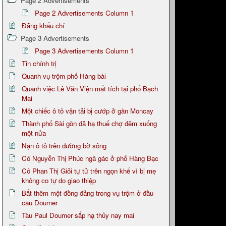
Page 2 Advertisements
Page 2 Advertisements Column 1
Đãng khấu chí
Page 3 Advertisements
Page 3 Advertisements Column 1
Tin chính trị
Quanh vụ trộm phố Hàng bài
Quanh việc Lê Văn Viện mất tích tại phố Bạch
Mai
Một chiếc ô tô vận tải bị cướp ở gần Moncay
Thành phố Sài gòn đã hạ thuế chợ đêm xuống
một nửa
Nạn ô tô trên đường bờ sông
Cô Nguyễn Thị Phúc ngã gác ở phố Hàng Bạc
Cô Phan Thị Giỏi tự tử trên ngọn khế vì bị mẹ
không co tự do giao thiệp
Bắt thêm một đồng đảng trong vụ trộm ở đầu
cầu Doumer
Tàu Paul Doumer sắp hạ thủy nay mai