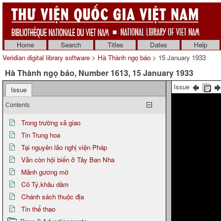
Home
Search
Titles
Dates
Help
Veridian digital library software
>
Hà Thành ngọ báo
> 15 January 1933
Hà Thành ngọ báo, Number 1613, 15 January 1933
Issue
Issue
Contents
Trong trường xã giao
Tin Trung hoa
Tại nguyên lão nghị viện Pháp
Vẫn còn hội biến ở Tây Ban Nha
Mảnh gương mờ
Cô Tý,khâu dầm
Chánh sách thuộc địa
Tin thể thao