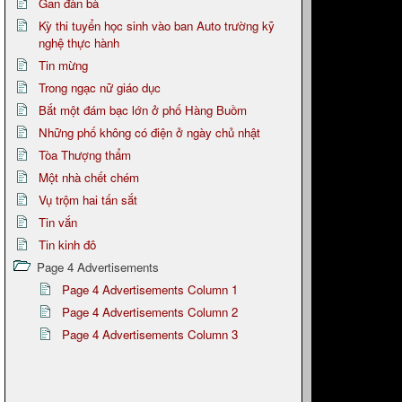
Gan đàn bà
Kỳ thi tuyển học sinh vào ban Auto trường kỹ
nghệ thực hành
Tin mừng
Trong ngạc nữ giáo dục
Bắt một đám bạc lớn ở phố Hàng Buồm
Những phố không có điện ở ngày chủ nhật
Tòa Thượng thẩm
Một nhà chết chém
Vụ trộm hai tấn sắt
Tin vắn
Tin kinh đô
Page 4 Advertisements
Page 4 Advertisements Column 1
Page 4 Advertisements Column 2
Page 4 Advertisements Column 3