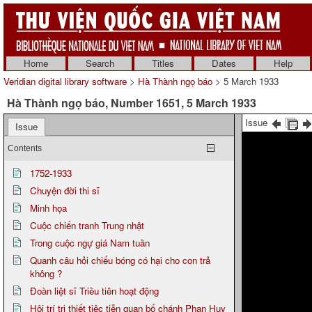
Home
Search
Titles
Dates
Help
Veridian digital library software
>
Hà Thành ngọ báo
> 5 March 1933
Hà Thành ngọ báo, Number 1651, 5 March 1933
Issue
Issue
Contents
1752-1933
Chuyện đời thi sĩ
Minh họa
Cuộc chiến tranh Trung nhật
Trong cuộc ngự giá Nam tuần
Quanh câu hỏi chiếu bóng có hại cho con trả
không ?
Đoàn liệt sĩ Triều tiên hoạt động
Hội trí tri thiết tiệc tiễn quan bố chánh Phan Huy