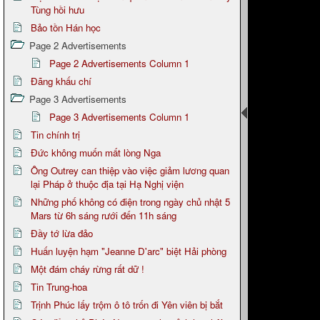
Tùng hồi hưu
Bảo tồn Hán học
Page 2 Advertisements
Page 2 Advertisements Column 1
Đãng khấu chí
Page 3 Advertisements
Page 3 Advertisements Column 1
Tin chính trị
Đức không muốn mất lòng Nga
Ông Outrey can thiệp vào việc giảm lương quan
lại Pháp ở thuộc địa tại Hạ Nghị viện
Những phố không có điện trong ngày chủ nhật 5
Mars từ 6h sáng rưới đến 11h sáng
Đầy tớ lừa đảo
Huấn luyện hạm "Jeanne D'arc" biệt Hải phòng
Một đám cháy rừng rất dữ !
Tin Trung-hoa
Trịnh Phúc lấy trộm ô tô trốn đi Yên viên bị bắt