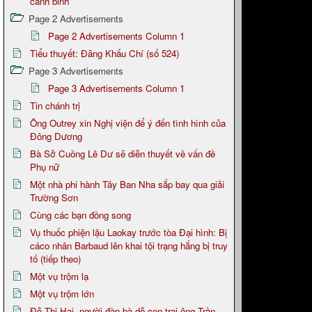
cảnh binh
Page 2 Advertisements
Page 2 Advertisements Column 1
Tiểu thuyết: Đãng Khấu Chí (số 524)
Page 3 Advertisements
Page 3 Advertisements Column 1
Tin chánh trị
Ông Outrey xin Nghị viện để ý đến tình hình của
Đông Dương
Bà Sở Cuồng Lê Dư sẽ diễn thuyết về vấn đề
Phụ nữ
Một nhà phi hành Tây Ban Nha sắp bay qua giải
Trường Sơn
Cùng các bạn đồng song
Vụ thuốc phiện lậu Laokay trước tòa Đại hình: Bị
cáco nhân Barbaud lên khai tội trạng hắng bị truy
tố (tiếp theo)
Một vụ trộm lạ
Một vụ trộm lớn
Đỗ Thị Hai, người đàn bà dỗ con trai ông Trần