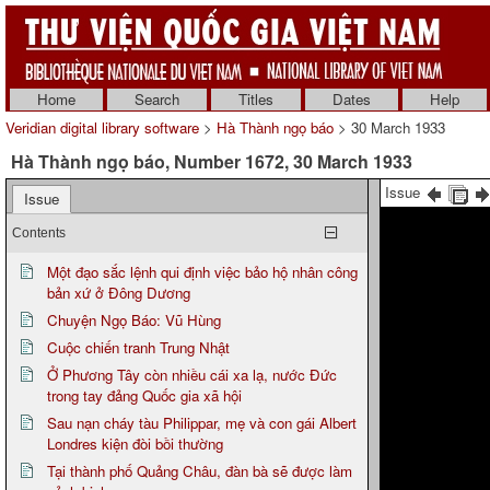
Home
Search
Titles
Dates
Help
Veridian digital library software
>
Hà Thành ngọ báo
> 30 March 1933
Hà Thành ngọ báo, Number 1672, 30 March 1933
Issue
Issue
Contents
Một đạo sắc lệnh qui định việc bảo hộ nhân công
bản xứ ở Đông Dương
Chuyện Ngọ Báo: Vũ Hùng
Cuộc chiến tranh Trung Nhật
Ở Phương Tây còn nhiều cái xa lạ, nước Đức
trong tay đảng Quốc gia xã hội
Sau nạn cháy tàu Philippar, mẹ và con gái Albert
Londres kiện đòi bồi thường
Tại thành phố Quảng Châu, đàn bà sẽ được làm