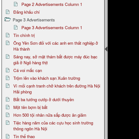
Page 2 Advertisements Column 1
Đãng khấu chí
Page 3 Advertisements
Page 3 Advertisements Column 1
Tin chính trị
Ông Yên Sơn đối với các anh em thất nghiệp ở
Hà thành
Sáng nay, sở mật thám bắt được máy đúc bạc
giả ở Ngõ hàng thịt
Cá voi mắc cạn
Trộm lẻn vào khách sạn Xuân trường
Vì mối cạnh tranh chở khách trên đường Hà Nội
Hải phòng
Bắt ba tướng cướp ở dưới thuyền
Một tên bợm bị bắt
Hơn 500 tội nhân nữa sắp được ân giảm
Tiệc hàng năm của các cựu học sinh trường
thông ngôn Hà Nội
Tin thể thao