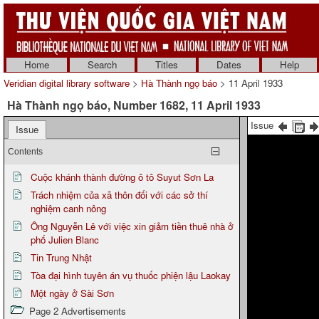
Home
Search
Titles
Dates
Help
Veridian digital library software
>
Hà Thành ngọ báo
> 11 April 1933
Hà Thành ngọ báo, Number 1682, 11 April 1933
Issue
Issue
Contents
Cuộc khánh thành đường ô tô Suyut Sơn La
Trách nhiệm của xã thôn đối với các sở thí
nghiệm canh nông
Ông Nguyễn Lê với việc xin giảm tiền thuê nhà ở
phố Julien Blanc
Tin Trung Nhật
Tòa đại hình tuyên án vụ thuốc phiện lậu Laokay
Một ngày ở Sài Sơn
Page 2 Advertisements