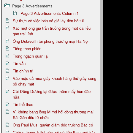
Page 3 Advertisements
Page 3 Advertisements Column 1
Sự thực về việc bán vé giả lấy tiền bỏ túi
Xác một ông già trần truồng trong một cái lều
gần trại lính
Ông Dubreullh tại phòng thương mại Hà Nội
Tiếng than phiền
Trong ngạch quan lại
Tin vắn
Tin chính trị
Vào mặc cả mua giầy khách hàng thử giầy xong
bỏ chạy mất
Cõi Đông Dương lại được thêm mấy hòn đảo
nữa
Tin thể thao
Vì không bằng lòng M Yol hội đồng thương mại
Sài Gòn đều từ chức
Ông Paul Mus, quyền giám đốc trường Bác cổ
Chừng tháng Jullet này, sẽ có tiền thau mới lưu