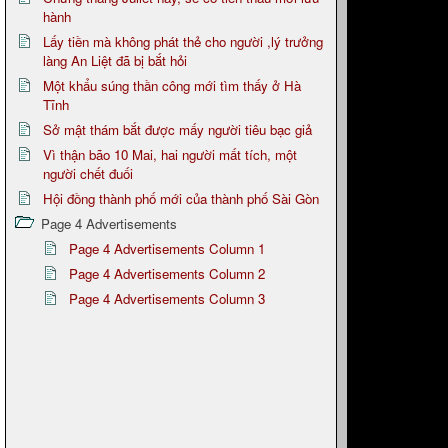
hành
Lấy tiền mà không phát thẻ cho người ,lý trưởng
làng An Liệt đã bị bắt hỏi
Một khẩu súng thần công mới tìm thấy ở Hà
Tĩnh
Sở mật thám bắt được mấy người tiêu bạc giả
Vì thận bão 10 Mai, hai người mất tích, một
người chết đuối
Hội đồng thành phố mới của thành phố Sài Gòn
Page 4 Advertisements
Page 4 Advertisements Column 1
Page 4 Advertisements Column 2
Page 4 Advertisements Column 3