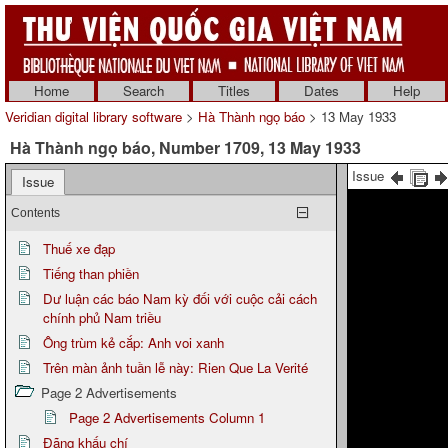
Home
Search
Titles
Dates
Help
Veridian digital library software
>
Hà Thành ngọ báo
> 13 May 1933
Hà Thành ngọ báo, Number 1709, 13 May 1933
Issue
Issue
Contents
Thuế xe đạp
Tiếng than phiền
Dư luận các báo Nam kỳ đối với cuộc cải cách
chính phủ Nam triều
Ông trùm kẻ cắp: Anh voi xanh
Trên màn ảnh tuần lễ này: Rien Que La Verité
Page 2 Advertisements
Page 2 Advertisements Column 1
Đãng khấu chí