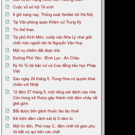
Cuộc xổ số hội Tế sinh
6 giờ sáng nay, Thống soái Verdier tới Hà Nội
Tại Văn phòng quan Khâm xứ Trung Kỳ
Tin thể thao
Tại phủ Kinh Môn, cướp vào Nha Lý nhai giết
chết mộn người tên là Nguyễn Văn Huy
Một vụ chiếm đất đoạt nhà
Đường Phủ Yên - Bình Lục - An Châu
Kỳ thi Tú tài bản xứ và Cao đẳng tiểu học Pháp
Việt
Sau ngày 24 tháng 5, Trung Hoa có quyền khai
chiến với Nhật
12 đêm 27 tháng 5, một tiếng sét đánh vào nhà
Cồn trong sở Rượu gây thành một đám cháy rất
ghê gớm
Bắt được bốn gánh thuốc lào lậu thuế
Kẻ trộm đâm cảnh sát bị 3 năm tù
Một tin đồn, Phó may C. đâm chết kẻ gian phu
rồi bắt vợ quì bên xác chết