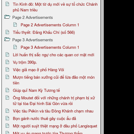
Tin Kinh đô: Một tờ dụ mới về sự tổ chức Chánh
phủ Nam triều
Page 2 Advertisements
Page 2 Advertisements Column 1
Tiểu thyết: Đãng Khấu Chí (số 566)
Page 3 Advertisements
Page 3 Advertisements Column 1
Lời huấn thị sắc ngự cho các quan cơ mật mới
Vụ trộm 390p.
Việc giả mạo ở phố Hàng Vôi
Mượn tiếng bán xưởng củi để lừa đảo một món
tiền
Giúp quĩ Nam Kỳ Tương tế
Ông Moutet đối với những chánh trị phạm bị xử
tử tại tòa Đại hình Sài Gòn vừa rồi
Việc tầu Pékin và tầu Đồng Khánh chạm nhau
Bọn gánh nước thuê gây cuộc ẩu đả
Một người suýt thiệt mạng ở đầu phố Langisquet
Một vụ án mạng trước tòa Thượng thẩm