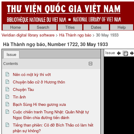
Home
Search
Titles
Dates
Help
Veridian digital library software
>
Hà Thành ngọ báo
> 30 May 1933
Hà Thành ngọ báo, Number 1722, 30 May 1933
Issue
Issue
Contents
Nên có một kỳ thi vớt
Chuyện bảo cử ở Hương thôn
Chuyện Tàu
Tin ảnh
Bạch Sùng Hi theo gương xưa
Cuộc chiến tranh Trung Nhật: Quân Nhật tự
Ngọc Điền chia đường tiến đánh
Tiếng than phiền: Cô đỡ Bích Thảo có làm hết
phận sự không?