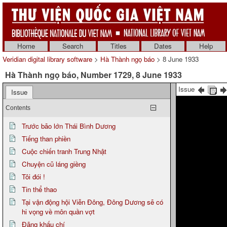
Home
Search
Titles
Dates
Help
Veridian digital library software
>
Hà Thành ngọ báo
> 8 June 1933
Hà Thành ngọ báo, Number 1729, 8 June 1933
Issue
Issue
Contents
Trước bão lớn Thái Bình Dương
Tiếng than phiền
Cuộc chiến tranh Trung Nhật
Chuyện cũ láng giềng
Tôi đói !
Tin thể thao
Tại vận động hội Viễn Đông, Đông Dương sẽ có
hi vọng về môn quần vợt
Đãng khấu chí