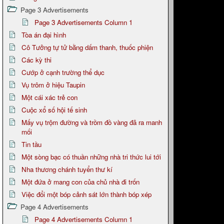
Page 3 Advertisements
Page 3 Advertisements Column 1
Tòa án đại hình
Cô Tưởng tự tử bằng dấm thanh, thuốc phiện
Các kỳ thi
Cướp ở cạnh trường thể dục
Vụ trôm ở hiệu Taupin
Một cái xác trẻ con
Cuộc xổ số hội tế sinh
Mấy vụ trộm đường và trồm đồ vàng đã ra manh
mối
Tin tầu
Một sòng bạc có thuần những nhà tri thức lui tới
Nha thương chánh tuyển thư kí
Một đứa ở mang con của chủ nhà đi trốn
Việc đổi một bóp cảnh sát lớn thành bóp xép
Page 4 Advertisements
Page 4 Advertisements Column 1