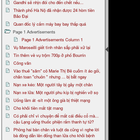
Gandhi sẽ nhịn đói cho đến chết nếu...
Thành phố Hà Nộ đã nhận được 24 hòm tiền
Bảo Đại
Quan đốc lý cấm máy bay bay thấp quá
Page 1 Advertisements
Page 1 Advertisements Column 1
Vụ Maroseilli giết tình nhân sắp phải xử lại
Tin thêm về vụ trộm 700p ở phố Bourrin
Công văn
Vào thuê "săm" cô Marie Thị Bê cuỗm ít áo gối,
chăn toan "chuồn " nhưng ... bị bắt ngay
Nạn xe kéo: Một người tây bị gãy một chân
Nạn xe lửa: Một người phu kíp bị nghiến vỡ sọ
Uống lầm át -sít một ông già bị thiệt mạng
Cho khỏi tiền mất tật mang
Có phải chỉ vì chuyện để mất cái điếu cổ mà...
cậu Lạng uống thuốc phiện rấm thanh tự tử?
Phồng hai bàn chân và tuột da cũng vì nghe lời
bà đồng dẫn lên đống than lửa cho khỏi bệnh