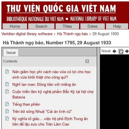
Home
Search
Titles
Dates
Help
Veridian digital library software
>
Hà Thành ngọ báo
> 29 August 1933
Hà Thành ngọ báo, Number 1795, 29 August 1933
Issue
Issue
Contents
Nên giảm học phí cách nào vừa có lợi cho học
sinh vừa khỏi thiệt cho công quĩ?
Nghĩ lan man: Đồng tiền với miếng ăn
Cuộc triển lãm kỹ nghệ phẩm Bắc Kỳ tại hội chợ
Batavia
Tiếng than phiền
Trên bờ sông Nhuệ "Cái án tình cũ"
Ký nghĩa tố giác... việc hộ phố Định Trung ăn
tiền để lậu sưu cho Trần Lâm Cao