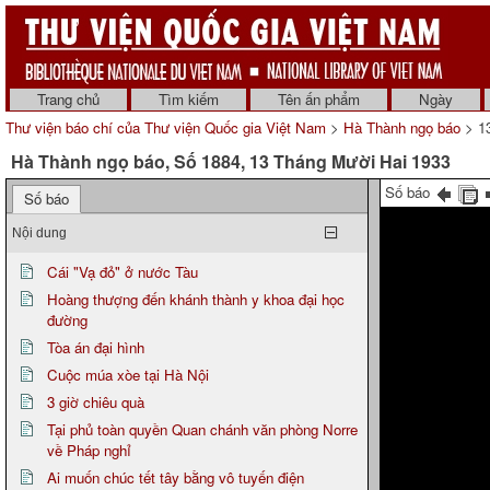
Trang chủ
Tìm kiếm
Tên ấn phẩm
Ngày
Thư viện báo chí của Thư viện Quốc gia Việt Nam
>
Hà Thành ngọ báo
> 13
Hà Thành ngọ báo, Số 1884, 13 Tháng Mười Hai 1933
Số báo
Số báo
Nội dung
Cái "Vạ đỏ" ở nước Tàu
Hoàng thượng đến khánh thành y khoa đại học
đường
Tòa án đại hình
Cuộc múa xòe tại Hà Nội
3 giờ chiêu quà
Tại phủ toàn quyền Quan chánh văn phòng Norre
về Pháp nghỉ
Ai muốn chúc tết tây bằng vô tuyến điện