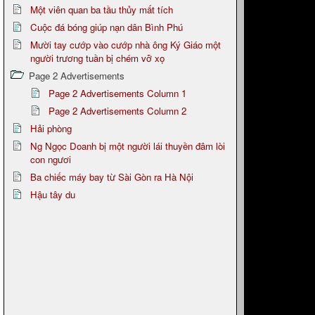
Một viên quan ba tầu thủy mất tích
Cuộc đá bóng giúp nạn dân Bình Phú
Mười tay cướp vào cướp nhà ông Ký Giáo một
người trương tuần bị chém vỡ xọ
Page 2 Advertisements
Page 2 Advertisements Column 1
Page 2 Advertisements Column 2
Hải phòng
Ng Ngọc Doanh bị một người lái thuyền đâm lòi
con ngươi
Ba chiếc máy bay từ Sài Gòn ra Hà Nội
Hậu tây du