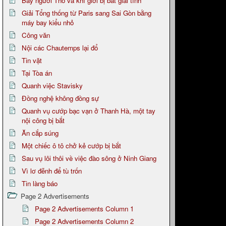
Bảy người Thổ và khí giới bị bắt giải tình
Giải Tổng thống từ Paris sang Sai Gòn bằng
máy bay kiểu nhỏ
Công văn
Nội các Chautemps lại đổ
Tin vặt
Tại Tòa án
Quanh việc Stavisky
Đồng nghệ không đồng sự
Quanh vụ cướp bạc vạn ở Thanh Hà, một tay
nội công bị bắt
Ăn cắp súng
Một chiếc ô tô chở kẻ cướp bị bắt
Sau vụ lôi thôi về việc đào sông ở Ninh Giang
Vì lơ đễnh để tù trốn
Tin làng báo
Page 2 Advertisements
Page 2 Advertisements Column 1
Page 2 Advertisements Column 2