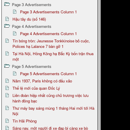
Page 3 Advertisements
Page 3 Advertisements Column 1
Hậu tây du (số 146)
Page 4 Advertisements
Page 4 Advertisements Column 1
Tin bóng tròn: Jeunesse Tonkkinoise bỏ cuộc,
Polices hạ Lalance 7 bàn gỡ 1
Tại Hà Nội, Hồng Kông hạ Bắc Kỳ bốn trận thua
một
Page 5 Advertisements
Page 5 Advertisements Column 1
Năm 1937, Paris không có đấu xảo
Thể lệ mới của quan Đốc Lý
Liên đoàn hiệp nhất cũng chủ trương việc lưu
hành đồng bạc
Thư máy bay sáng mùng 1 tháng Hai mới tới Hà
Nội
Tin Hải Phòng
Sáng nay, một người đi xe đạp bị càng xe bò