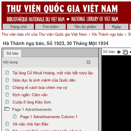
Trang chủ
Tìm kiếm
Tên ấn phẩm
Ngày
Thư viện báo chí của Thư viện Quốc gia Việt Nam
>
Hà Thành ngọ báo
> 30
Hà Thành ngọ báo, Số 1923, 30 Tháng Một 1934
Số báo
Số báo
Nội dung
Tại làng Cổ Nhuế Hoàng, một việc bắt rượu lậu
Giáo dục là sinh mệnh của Quốc dân
Chàng rể xách búa chém mẹ vợ
Kịch ngắn: Cảm văn
Cướp ở làng Kiều Sơn
Page 1 Advertisements
Page 1 Advertisements Column 1
Về việc nhà Vạn Bảo