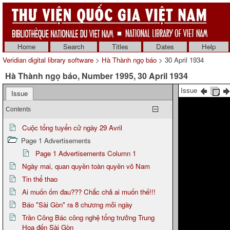
Home
Search
Titles
Dates
Help
Veridian digital library software
>
Hà Thành ngọ báo
> 30 April 1934
Hà Thành ngọ báo, Number 1995, 30 April 1934
Issue
Issue
Contents
Cuộc tổng tuyển cử ngày 29 Avril
Page 1 Advertisements
Page 1 Advertisements Column 1
Ngày mai, quan quyền toàn quyền vô Nam
Tin thể thao
Ai muốn ốm đau??? Chắc chả ai muốn thế!!!
Báo "Sài Gòn" ra 8 chương mỗi ngày
Trần Công Bác công nghệ tổng trưởng Trung
Hoa đến Sài Gòn