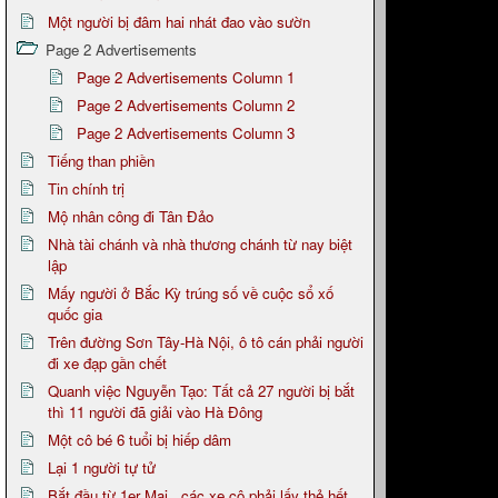
Một người bị đâm hai nhát đao vào sườn
Page 2 Advertisements
Page 2 Advertisements Column 1
Page 2 Advertisements Column 2
Page 2 Advertisements Column 3
Tiếng than phiền
Tin chính trị
Mộ nhân công đi Tân Đảo
Nhà tài chánh và nhà thương chánh từ nay biệt
lập
Mấy người ở Bắc Kỳ trúng số về cuộc sổ xố
quốc gia
Trên đường Sơn Tây-Hà Nội, ô tô cán phải người
đi xe đạp gần chết
Quanh việc Nguyễn Tạo: Tất cả 27 người bị bắt
thì 11 người đã giải vào Hà Đông
Một cô bé 6 tuổi bị hiếp dâm
Lại 1 người tự tử
Bắt đầu từ 1er Mai.. các xe cộ phải lấy thẻ hết