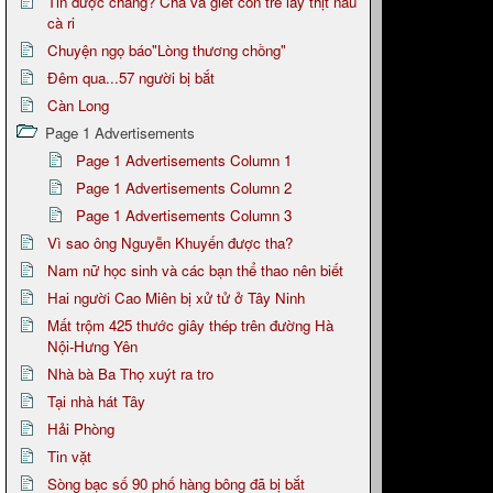
Tin được chăng? Chà và giết con trẻ lấy thịt nấu
cà ri
Chuyện ngọ báo"Lòng thương chồng"
Đêm qua...57 người bị bắt
Càn Long
Page 1 Advertisements
Page 1 Advertisements Column 1
Page 1 Advertisements Column 2
Page 1 Advertisements Column 3
Vì sao ông Nguyễn Khuyến được tha?
Nam nữ học sinh và các bạn thể thao nên biết
Hai người Cao Miên bị xử tử ở Tây Ninh
Mất trộm 425 thước giây thép trên đường Hà
Nội-Hưng Yên
Nhà bà Ba Thọ xuýt ra tro
Tại nhà hát Tây
Hải Phòng
Tin vặt
Sòng bạc số 90 phố hàng bông đã bị bắt