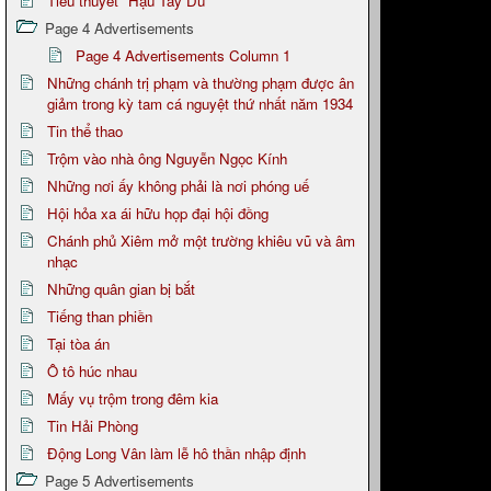
Tiểu thuyết "Hậu Tây Du"
Page 4 Advertisements
Page 4 Advertisements Column 1
Những chánh trị phạm và thường phạm được ân
giảm trong kỳ tam cá nguyệt thứ nhất năm 1934
Tin thể thao
Trộm vào nhà ông Nguyễn Ngọc Kính
Những nơi ấy không phải là nơi phóng uế
Hội hỏa xa ái hữu họp đại hội đồng
Chánh phủ Xiêm mở một trường khiêu vũ và âm
nhạc
Những quân gian bị bắt
Tiếng than phiền
Tại tòa án
Ô tô húc nhau
Mấy vụ trộm trong đêm kia
Tin Hải Phòng
Động Long Vân làm lễ hô thần nhập định
Page 5 Advertisements