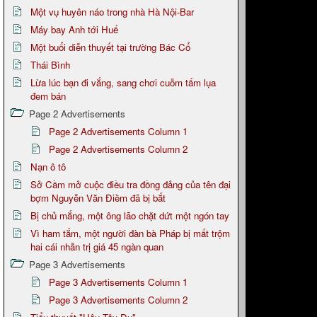
Một vụ huyên náo trong nhà Hà Nội-Bar
Máy bay Anh tới Huế
Một buổi diễn thuyết tại trường Bác Cổ
Thái Bình
Lừa lúc bạn đi vắng, sang chơi cuỗm tấm lụa
đem bán
Page 2 Advertisements
Page 2 Advertisements Column 1
Page 2 Advertisements Column 2
Nạn ô tô
Sở Cầm mở cuộc điều tra đồng đảng của tên đại
bợm Nguyễn Văn Điềm đã bị bắt
Bị chủ mắng, một ông lão chặt dứt một ngón tay
Vì ham tắm, một người đàn bà Pháp bị mất trộm
hai cái nhẫn trị giá 45 ngàn quan
Page 3 Advertisements
Page 3 Advertisements Column 1
Page 3 Advertisements Column 2