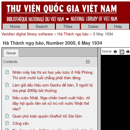
Home
Search
Titles
Dates
Help
Veridian digital library software
>
Hà Thành ngọ báo
> 6 May 1934
Hà Thành ngọ báo, Number 2000, 6 May 1934
Issue
Issue
Contents
Nhân mấy bài thi sơ học yếu lược ở Hải Phòng.
Thí sinh mười tuổi chẳng phải thần đồng
Làm giả dấu hiệu sơn Gecko để bán, 3 người bị
tòa phạt 2000p bồi thường
Nếu cuộc Nhật, Nga chiến tranh xuất hiện, rồi
đây hội quốc liên sẽ xử trú với nước Nhật thế
nào?
Quan phó toàn quyền Graffuil tới Sài Gòn
Công văn