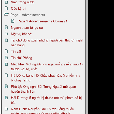
Việc trong nước
Các kỳ thi
Page 1 Advertisements
Page 1 Advertisements Column 1
Ngạch tham tá lục sự
Một vụ bắt bớ
Tại chợ đồng xuân những người bán thịt lợn nghỉ
bán hàng
Tin vặt
Tin Hải Phòng
Mạo khê: Một người phu ngã xuống giếng sâu 17
thước vỡ sọ, chết
Hà Đông: Làng Hồ Khẩu phát hỏa, 5 chiếc nhà
bị cháy ra tro
Phủ Lý: Ông nghị Bùi Trọng Nga ái mộ quan
huyện thanh liêm
Hải Dương: 5 người bị thuốc mê thủ phạm đã bị
bắt
Nam Định: Nguyễn Chí Thước uống thuốc
phiện, rấm thanh tự tử trong săm Như Ý