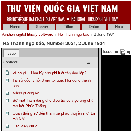
Home
Search
Titles
Dates
Help
Veridian digital library software
>
Hà Thành ngọ báo
> 2 June 1934
Hà Thành ngọ báo, Number 2021, 2 June 1934
Issue
Issue
Contents
Vì cớ gì... Hoa Kỳ cho phi luật tân độc lập?
Tại sở đốc lý hồi 9 giờ tối qua. Hội đồng thành
phố
Mảnh gương vỡ
Sở mật thám đang cho điều tra về việc ông chủ
rạp hát Phúc Thắng
Quan thống sứ đến thăm ba pháo thuyền mới tới
Hà Nội
Các viên chức