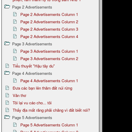
Page 2 Advertisements
Page 2 Advertisements Column 1
Page 2 Advertisements Column 2
Page 2 Advertisements Column 3
Page 2 Advertisements Column 4
Page 3 Advertisements
Page 3 Advertisements Column 1
Page 3 Advertisements Column 2
Tiểu thuyết "Hậu tây du"
Page 4 Advertisements
Page 4 Advertisements Column 1
Đưa các bạn lên thăm đất núi rừng
Văn thơ
Tôi lại vu cáo cho... tôi
Thấy địa mất răng phải chăng vì đất biết nói?
Page 5 Advertisements
Page 5 Advertisements Column 1