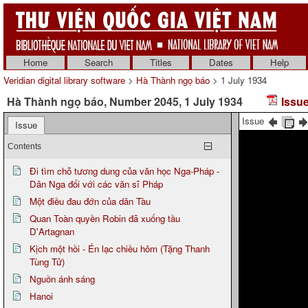
Home
Search
Titles
Dates
Help
Veridian digital library software
>
Hà Thành ngọ báo
> 1 July 1934
Hà Thành ngọ báo, Number 2045, 1 July 1934
Issue
Issue
Issue
Contents
Đi tìm chỗ tương dung của văn học Nga-Pháp -
Dân Nga đối với các văn sĩ Pháp
Một điều đau đớn của dân Tàu
Quan Toàn quyền Robin đã xuống tầu
D'Artagnan
Kịch một hồi - Én lạc chiều hôm (Tặng Thanh
Tùng Tử)
Nguồn ánh sáng
Hanoi