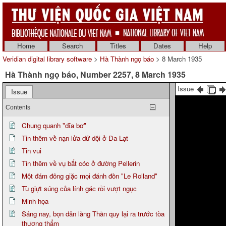
Home
Search
Titles
Dates
Help
Veridian digital library software
>
Hà Thành ngọ báo
> 8 March 1935
Hà Thành ngọ báo, Number 2257, 8 March 1935
Issue
Issue
Contents
Chung quanh "dĩa bơ"
Tin thêm về nạn lửa dữ dội ở Đa Lạt
Tin vui
Tin thêm về vụ bắt cóc ở đường Pellerin
Một đám đông giặc mọi đánh đồn "Le Rolland"
Tù giựt súng của lính gác rồi vượt ngục
Minh họa
Sáng nay, bọn dân làng Thần quy lại ra trước tòa
thượng thẩm