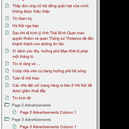
Thấy đơn ứng cử hội đồng quản hạt của minh
không được thâu nhận
Tin Nam kỳ
Hà Nội ngọ báo
Sau khi đị kinh lý tỉnh Thái Bình Quan toàn
quyền Robin và quan Thống sứ Tholance đã đến
khánh thành con đường An lão
Vì đánh xóc đĩa, trưởng phố Mạo Khê bị phạt
một tháng tù
Tin rõ ràng về ...
Cướp nhà viên cự bang trưởng phố bờ sông
Tuần lễ thể thao
Các nhà dệt cửi mang hàng ra bán ở Hà Nội đã
được giảm thuế đẫy
Tin kinh đô
Page 2 Advertisements
Page 2 Advertisements Column 1
Page 3 Advertisements
Page 3 Advertisements Column 1