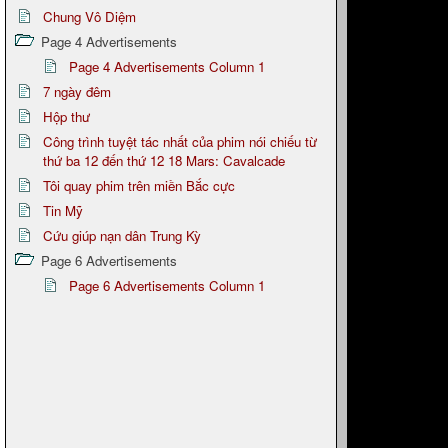
Chung Vô Diệm
Page 4 Advertisements
Page 4 Advertisements Column 1
7 ngày đêm
Hộp thư
Công trình tuyệt tác nhất của phim nói chiếu từ
thứ ba 12 đến thứ 12 18 Mars: Cavalcade
Tôi quay phim trên miền Bắc cực
Tin Mỹ
Cứu giúp nạn dân Trung Kỳ
Page 6 Advertisements
Page 6 Advertisements Column 1