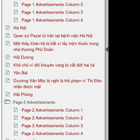
Page 1 Advertisements Column 2
Page 1 Advertisements Column 3
Page 1 Advertisements Column 4
Hà Nội
Quan sứ Pazat từ trần tại bệnh viện Hà Nội
Một thầy khán hộ bị bắt vì lấy trộm thuốc trong
nhà thương Phủ Doãn
Hải Dương
Khô chủ vì đôi khuyên vàng bị cắt đứt hai tai
Yên Bái
Dzương Văn Mộc bị nghi là thủ phạm vì Thị Đàn
nhận được mặt
Hải Phòng
Page 2 Advertisements
Page 2 Advertisements Column 1
Page 2 Advertisements Column 2
Page 2 Advertisements Column 3
Page 2 Advertisements Column 4