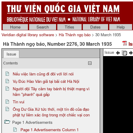
Home
Search
Titles
Dates
Help
Veridian digital library software
>
Hà Thành ngọ báo
> 30 March 1935
Hà Thành ngọ báo, Number 2276, 30 March 1935
Is
Issue
Issue
Contents
Nếu việc làm cũng đi đôi với lời nói
Vụ Đúc Hào Ván giả tại bãi cát Hà Nội
Người dội Tây cầm tay bánh bị thiệt mạng vì
hãm "phanh" quá gấp
Tin vui
Ông Dư Gia Xứ tức thới, một tín đồ của đạo
phật tự liêm xác ông trong một chiếc vại con
Page 1 Advertisements
Page 1 Advertisements Column 1