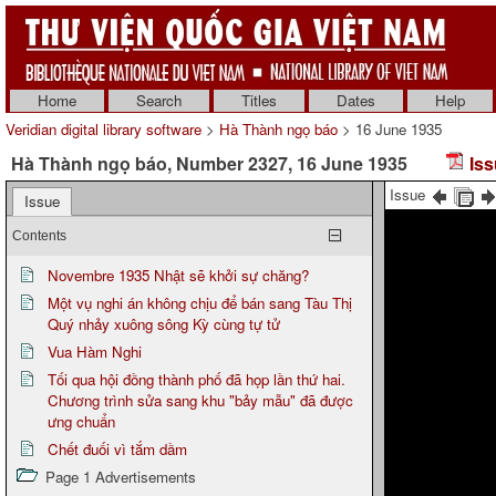
Home
Search
Titles
Dates
Help
Veridian digital library software
>
Hà Thành ngọ báo
> 16 June 1935
Hà Thành ngọ báo, Number 2327, 16 June 1935
Iss
Issue
Issue
Contents
Novembre 1935 Nhật sẽ khởi sự chăng?
Một vụ nghi án không chịu để bán sang Tàu Thị
Quý nhảy xuông sông Kỳ cùng tự tử
Vua Hàm Nghi
Tối qua hội đồng thành phố đã họp lần thứ hai.
Chương trình sửa sang khu "bảy mẫu" đã được
ưng chuẩn
Chết đuối vì tắm dầm
Page 1 Advertisements