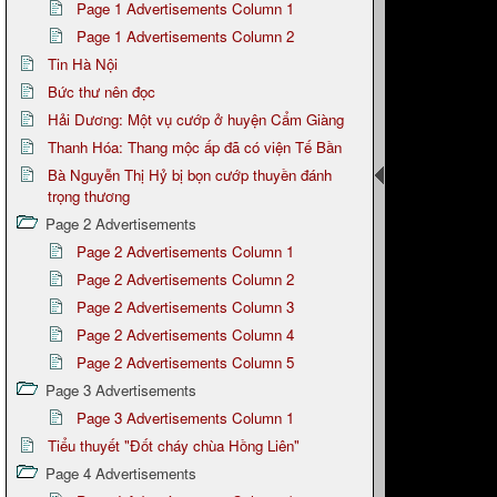
Page 1 Advertisements Column 1
Page 1 Advertisements Column 2
Tin Hà Nội
Bức thư nên đọc
Hải Dương: Một vụ cướp ở huyện Cẩm Giàng
Thanh Hóa: Thang mộc ấp đã có viện Tế Bần
Bà Nguyễn Thị Hỷ bị bọn cướp thuyền đánh
trọng thương
Page 2 Advertisements
Page 2 Advertisements Column 1
Page 2 Advertisements Column 2
Page 2 Advertisements Column 3
Page 2 Advertisements Column 4
Page 2 Advertisements Column 5
Page 3 Advertisements
Page 3 Advertisements Column 1
Tiểu thuyết "Đốt cháy chùa Hồng Liên"
Page 4 Advertisements