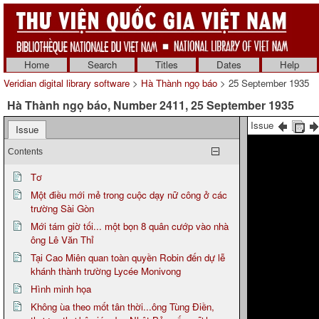
Home
Search
Titles
Dates
Help
Veridian digital library software
>
Hà Thành ngọ báo
> 25 September 1935
Hà Thành ngọ báo, Number 2411, 25 September 1935
Issue
Issue
Contents
Tơ
Một điều mới mẻ trong cuộc dạy nữ công ở các
trường Sài Gòn
Mới tám giờ tối... một bọn 8 quân cướp vào nhà
ông Lê Văn Thỉ
Tại Cao Miên quan toàn quyền Robin đến dự lễ
khánh thành trường Lycée Monivong
Hình minh họa
Không ùa theo mốt tân thời...ông Tùng Điền,