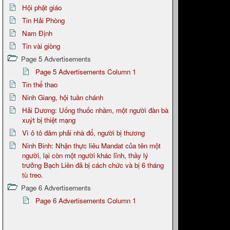
Hội phật giáo
Tin Hải Phòng
Nam Định
Tin vài giòng
Page 5 Advertisements
Page 5 Advertisements Column 1
Tin thể thao
Ninh Giang, hội tuần chánh
Hải Dương: Uống thuốc nhầm, một người đàn bà
xuýt bị thiệt mạng
Vì ô tô đâm phải nhà đổ, người bị thương
Ninh Binh: Nhận thực liêu Mandat của tên một
người, lại còn một người khác lĩnh, thầy lý
trưởng Bạch Liên đã bị cách chức và bị 6 tháng
tù treo.
Page 6 Advertisements
Page 6 Advertisements Column 1