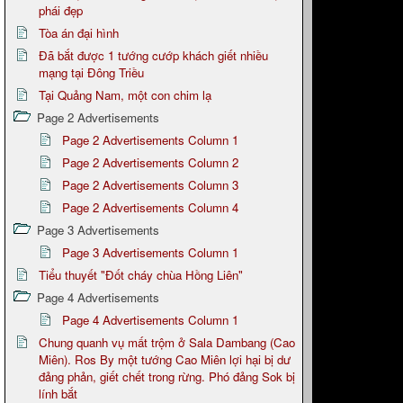
phái đẹp
Tòa án đại hình
Đã bắt được 1 tướng cướp khách giết nhiều
mạng tại Đông Triều
Tại Quảng Nam, một con chim lạ
Page 2 Advertisements
Page 2 Advertisements Column 1
Page 2 Advertisements Column 2
Page 2 Advertisements Column 3
Page 2 Advertisements Column 4
Page 3 Advertisements
Page 3 Advertisements Column 1
Tiểu thuyết "Đốt cháy chùa Hồng Liên"
Page 4 Advertisements
Page 4 Advertisements Column 1
Chung quanh vụ mất trộm ở Sala Dambang (Cao
Miên). Ros By một tướng Cao Miên lợi hại bị dư
đảng phản, giết chết trong rừng. Phó đảng Sok bị
lính bắt