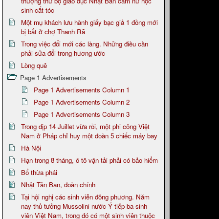
thượng thư bộ giáo dục Nhật Bản cấm nữ học
sinh cắt tóc
Một mụ khách lưu hành giấy bạc giả 1 đồng mới
bị bắt ở chợ Thanh Rã
Trong việc đổi mới các làng. Những điều cần
phải sửa đổi trong hương ước
Lòng quê
Page 1 Advertisements
Page 1 Advertisements Column 1
Page 1 Advertisements Column 2
Page 1 Advertisements Column 3
Trong dịp 14 Juillet vừa rồi, một phi công Việt
Nam ở Pháp chỉ huy một đoàn 5 chiếc máy bay
Hà Nội
Hạn trong 8 tháng, ô tô vận tải phải có bảo hiểm
Bổ thừa phái
Nhật Tân Ban, đoàn chính
Tại hội nghị các sinh viễn đông phương. Năm
nay thủ tưởng Mussolini nước Ý tiếp ba sinh
viên Việt Nam, trong đó có một sinh viên thuộc