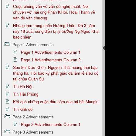
Cuộc phỏng vấn về vấn đề nghệ thuật. Nói
chuyện với hai ông Phan KHôi, Hoài Thanh về
vấn đề văn chương
Nhũng lạm trong chốn Hương Thôn. Đã 3 năm
nay 18 xuất công điền bị lý trưởng Ng.Ngọc Kha
bao chiếm
Page 1 Advertisements
Page 1 Advertisements Column 1
Page 1 Advertisements Column 2
Sau khi Đức Khôn, Nguyên Thái hoàng thái hậu
thăng hà. Hội bắc kỳ phật giáo đã làm lễ siêu độ
tại chùa Quán Sứ
Tin Hà Nội
Tin Hải Phòng
Kết quả những cuộc đấu hôm qua tại bãi Mangin
Tin kinh đô
Page 2 Advertisements
Page 2 Advertisements Column 1
Page 3 Advertisements