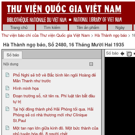
Trang chủ
Tìm kiếm
Tên ấn phẩm
Ngày
Thư viện báo chí của Thư viện Quốc gia Việt Nam
>
Hà Thành ngọ báo
> 16
Hà Thành ngọ báo, Số 2480, 16 Tháng Mười Hai 1935
Số báo
Số báo
Nội dung
Phổ Nghi sẽ trở về Bắc bình lên ngôi Hoàng đế
Mãn Thanh như trước
Hình minh họa
Đoạn trường sổ, rút tên ra. Phi luật tân bắt đầu
tự trị
Tại hội đồng thành phố Hải Phòng tối qua. Hải
Phòng sẽ có nhà thương mới như Clinique
St.Paul
Một tan nạn lớn giữa kinh đô. Một bức thành của
phủ tuyên hóa đổ, 8 người chết