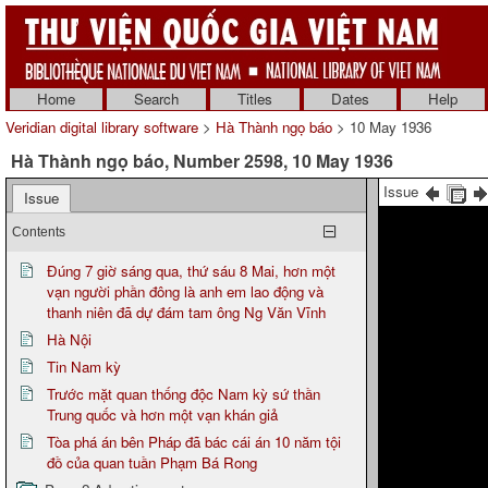
Home
Search
Titles
Dates
Help
Veridian digital library software
>
Hà Thành ngọ báo
> 10 May 1936
Hà Thành ngọ báo, Number 2598, 10 May 1936
Issue
Issue
Contents
Đúng 7 giờ sáng qua, thứ sáu 8 Mai, hơn một
vạn người phần đông là anh em lao động và
thanh niên đã dự đám tam ông Ng Văn Vĩnh
Hà Nội
Tin Nam kỳ
Trước mặt quan thống độc Nam kỳ sứ thần
Trung quốc và hơn một vạn khán giả
Tòa phá án bên Pháp đã bác cái án 10 năm tội
đồ của quan tuần Phạm Bá Rong